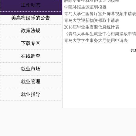
解除毕业生就业协议证明模板
工作动态
学院补报生源证明模板
青岛大学仁园餐厅室外屏幕视频申请
美高梅娱乐的公告
青岛大学迎新物资领取申请表
2018届毕业生资源信息统计表
政策法规
《青岛大学学生就业中心桁架摆放申
青岛大学学生事务大厅使用申请表
下载专区
共3
在线调查
就业市场
就业管理
就业指导