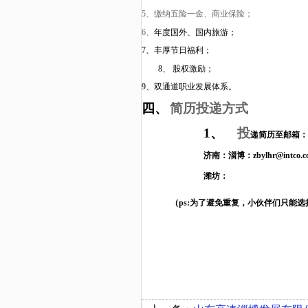
5
、缴纳五险一金、商业保险；
6
、
年度国外、国内旅游；
7
、丰厚节日福利；
8、
股权激励；
9
、双通道职业发展体系。
四、
简历投递方式
1、
投
递简历至邮箱：
济南：
淄博：
zbylhr@intco.
潍坊：
（
ps:
为了避免重复，小伙伴们只能选