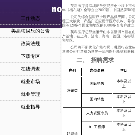
英科医疗是深圳证券交易所创业板上市
年《福布斯》全球企业2000强，中国品牌500
公司为综合型医疗护理产品供应商，公司品
工作动态
理三大板块，产品广泛应用于医疗机构、养老
国等120多个国家和地区的10000多名客户建
美高梅娱乐的公告
英科医疗总部坐落于山东省淄博市且在
产基地，在上海、济南、海南、德国、洛杉矶
和地区。
政策法规
公司将不断优化产能布局，巩固行业龙
速将公司打造成为世界一流的医疗耗材和器械
下载专区
二、
招聘需求
在线调查
序列
岗位名称
学历
本科及以
就业市场
国际销售
上
营销类
就业管理
本科及以
国内销售
上
就业指导
本科及以
人力资源专员
上
本科及以
it
工程师
上
职能类