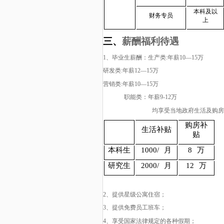
本科及以
财务专员
上
三、
薪酬福利待遇
1
、毕业生薪酬：生产类:年薪10—15万
研发类:年薪12—15万
营销类:年薪10—15万
职能类：年薪9-12万
均享受当地政府生活及购房
购房补
生活补贴
贴
本科生
1000/
月
8
万
研究生
2000/
月
12
万
2
、提供星级公寓住宿；
3
、提供免费员工班车；
4
、享受国家法律规定的各种假期；