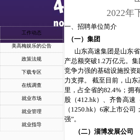
2022
年
一、招聘单位简介
工作动态
（一）集团
美高梅娱乐的公告
山东高速集团是山东省
政策法规
产总额突破1.2万亿元。
竞争力强的基础设施投资
下载专区
力支撑。 截至目前，山东高
在线调查
里，占全省的82.4%；拥有山
就业市场
股（412.hk）、齐鲁高速（
（1250.hk）6家上市公
就业管理
强”。
就业指导
（二）淄博发展公司