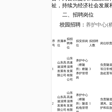
祉，持续为经济社会发展
二、招聘岗位
校园招聘：
养护中心(
拟招
序
所属单
拟安排岗
拟招聘
聘单
岗位职
号
位
位
人数
位
山东
养护中心
山东高
高速
（桥隧
负责隧
速淄博
淄博
1
所）桥隧
3
等日常
发展有
发展
养护管理
急处置
限公司
有限
岗
公司
山东
养护中心
山东高
高速
（桥隧
负责隧
速淄博
淄博
2
所）隧道
1
通风、
发展有
发展
机电管理
护和应
限公司
有限
岗