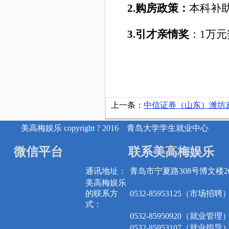
2.
购房政策：
本科补助
3.
引才亲情奖
：1万元
上一条：
中信证券（山东）潍坊鸢飞路营业部2023校招培
美高梅娱乐 copyright ? 2016 青岛大学学生就业中心
微信平台
联系美高梅娱乐
通讯地址：
青岛市宁夏路308号博文楼20
美高梅娱乐
的联系方
0532-85953125（市场招聘
式：
0532-85950920（就业管理
0532-85953107（就业指导