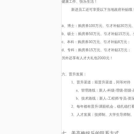
健康工作、快乐生活！
新进员工还可享受以下当地政府补贴哦
a
、博士：购房券
100
万元、引才补贴
30
万元
b
、硕士：购房券
50
万元、引才补贴
15
万元、
c
、本科：购房券
30
万元、引才补贴
8
万元；
d
、专科：购房券
15
万元、引才补贴
3
万元；
另外还享有人才大礼包
2000
元！
六、晋升发展：
1
、晋升渠道：双晋升渠道，同等对待
a
、管理路线：新人-科级-理级-部级-
b
、技术路线：新人-工程师/专员-资
2
、每年都有晋升/调薪机会，稳扎稳打
3
、人才发展：技师制、大学生导师制、
七、美高梅娱乐的联系方式