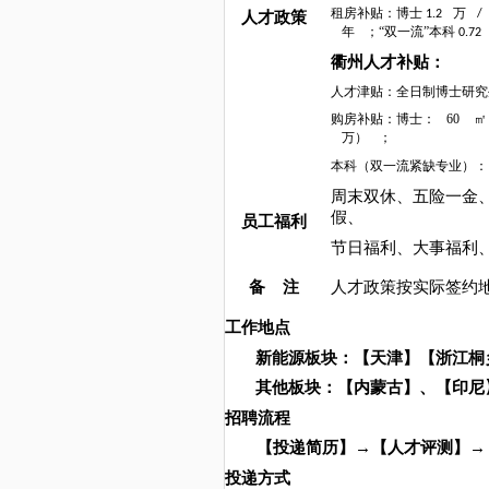
租房补贴：博士
万
1.2
/
人才政策
年
；“双一流”本科
0.72
衢州人才补贴：
人才津贴：全日制博士研
购房补贴：博士：
60
㎡
万）
；
本科（双一流紧缺专业）：
周末双休、五险一金
假、
员工福利
节日福利、大事福利
备 注
人才政策按实际签约
工作地点
新能源板块：【天津】【浙江桐
其他板块：【内蒙古】、【印尼
招聘流程
→
→
【投递简历】
【人才评测】
投递方式