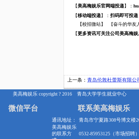
【
美高梅娱乐官网端投递
】：
hu
【
移动端投递
】：
扫码即可投递
【校招微站】
奋斗的华友
【
【
更多资讯可关注公司美高梅娱
上一条：
青岛伦敦杜蕾斯有限公司招
美高梅娱乐 copyright ? 2016 青岛大学学生就业中心
微信平台
联系美高梅娱乐
通讯地址：
青岛市宁夏路308号博文楼20
美高梅娱乐
的联系方
0532-85953125（市场招聘