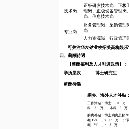
正极研发技术岗、正极
技术岗
理岗、正极设备管理岗
岗、信息技术岗
财务管理岗、采购管理
岗、
专业岗
人力资源岗、行政管理
可关注华友钴业校招美高梅娱乐
四、薪酬待遇
【薪酬福利及人才引进政策】：
学历层次
博士研究生
薪酬待遇
桐乡、海外人才补贴
工作津贴：博士
10
万
科
3
万
；本科
2
万
购房补贴：博士购房总额
3
额
，≤
15
万
；“
15%
额
5%
，≤
5
万