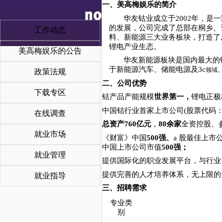
一、美高梅娱乐的简介
华友钴业成立于
2002
年，是一
的发展，公司完成了总部在桐乡、
工作动态
料、新能源三大业务板块，打造了
锂电产业生态。
美高梅娱乐的公告
华友新能源板块是国内最大的
于新能源汽车、储能电源及
3c
领域
政策法规
二、公司优势
下载专区
钴产品产能规模
世界第一，
锂电正极
中国钴行业首家上市公司
(
股票代码
在线调查
总资产
760
亿元
，
80
余家
全资控股、
就业市场
《财富》中国
500
强、
a
股最佳上市
中国上市公司市值
500
强；
就业管理
提供国际化的职业发展平台，与行业
提供完善的人才培养体系，无上限的
就业指导
三、招聘需求
专业类
别