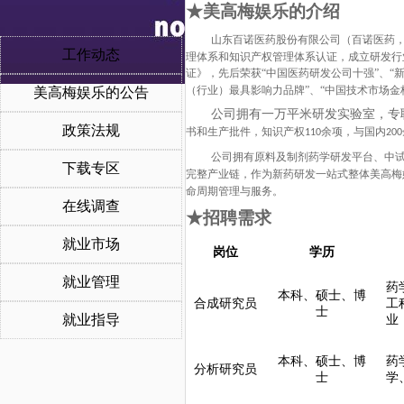
★美高梅娱乐的介绍
山东百诺医药股份有限公司（百诺医药
工作动态
理体系和知识产权管理体系认证，成立研发行
证》，先后荣获“中国医药研发公司十强”、“新
（行业）最具影响力品牌”、“中国技术市场金桥
美高梅娱乐的公告
公司拥有一万平米研发实验室，专
政策法规
书和生产批件，知识产权
余项，与国内
110
200
公司拥有原料及制剂药学研发平台、中
下载专区
完整产业链，
作为新药研发一站式整体美高梅
命周期管理与服务。
在线调查
★招聘需求
就业市场
岗位
学历
就业管理
药
本科、硕士、博
合成研究员
工
士
就业指导
业
本科、硕士、博
药
分析研究员
士
学