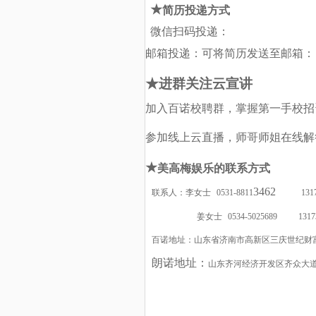
★
简历投递方式
微信
扫码投递
：
邮箱投递：
可将简历发送至邮箱：
★
进群关注云宣讲
加入百诺校聘群，掌握第一手校招
参加线上云直播，师哥师姐在线解
★
美高梅娱乐的联系方式
3462
联系人：李女士
0531-8811
13
姜女士
0534-5025689 131
百诺地址：山东省济南市高新区三庆世纪财
朗诺地址：
山东齐河经济开发区齐众大