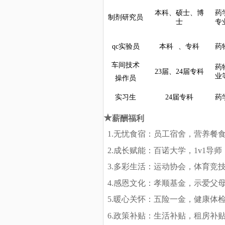
本科、硕士、博
药
制剂研究员
士
专
qc实验员
本科
、专科
药
车间技术
药
23届、24届专科
业
操作员
实习生
24届专科
药
★
薪酬福利
1.无忧食宿：员工宿舍，营养餐
2.成长赋能：百诺大学，1v1
3.多彩生活：运动协会，体育竞
4.感恩文化：孝顺基金，示爱父
5.暖心关怀：五险一金，健康体
6.政策补贴：生活补贴，租房补