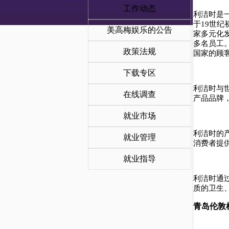
工作动态
利洁时是
于
19
世纪
美高梅娱乐的公告
家多元化
多名员工
政策法规
国家的顾
下载专区
利洁时与
在线调查
产品品牌
就业市场
利洁时的
就业管理
消费者提
就业指导
利洁时通
质的卫生
青岛
伦敦