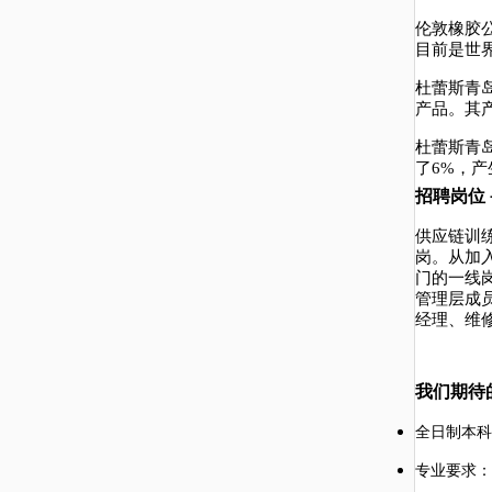
伦敦橡胶
目前是世
杜蕾斯青
产品。其
杜蕾斯青
了
6%
，产
招聘岗位
供应链训
岗。从加
门的一线
管理层成
经理、维
我们
期待
全日制本科
专业要求
：