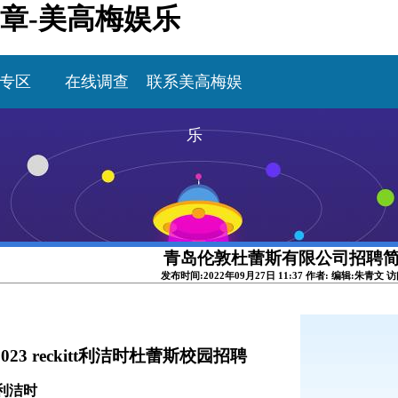
章-美高梅娱乐
专区
在线调查
联系美高梅娱
乐
青岛伦敦杜蕾斯有限公司招聘
发布时间:2022年09月27日 11:37 作者: 编辑:朱青文 
023 r
eckitt
利洁时
杜蕾斯
校园招聘
利洁时