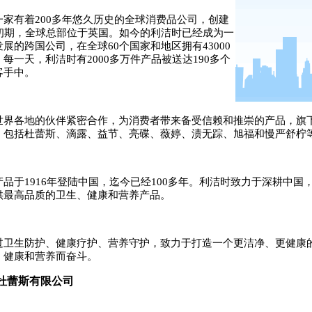
一家有着
200
多年悠久历史的全球消费品公司，创建
初期，全球总部位于英国。如今的利洁时已经成为一
发展的跨国公司，在全球
60
个国家和地区拥有
43000
。每一天，利洁时有
2000
多万件产品被送达
190
多个
客手中。
世界各地的伙伴紧密合作，为消费者带来备受信赖和推崇的产品，旗
，包括杜蕾斯、滴露、益节、亮碟、薇婷、渍无踪、旭福和慢严舒柠
产品于
1916
年登陆中国，迄今已经
100
多年。利洁时致力于深耕中国
供最高品质的卫生、健康和营养产品。
过卫生防护、健康疗护、营养守护，致力于打造一个更洁净、更健康
、健康和营养而奋斗。
杜蕾斯
有限公司