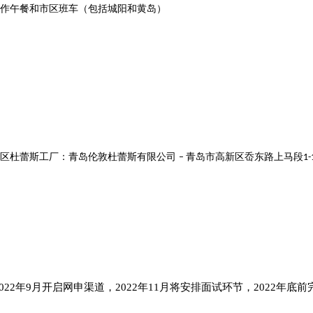
作
午
餐和
市区
班车
（包括
城阳和黄岛
）
区
杜蕾斯
工厂：青岛伦敦杜蕾斯有限公司
青岛市
高新区岙东路上马段
–
1-
022年
9
月
开启
网申渠道，
20
2
2
年
1
1月将安排
面试环节，
20
2
2年底前