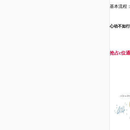
基本
流程
心动不如行
抢占
位
c