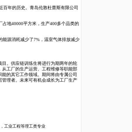
近百年的历史。青岛伦敦杜蕾斯有限公司
厂占地
40000
平方米，生产
400
多个品类的
的能源消耗减少了
7%
，温室气体排放减少
项目。供应链训练生将进行为期
两
年的轮
，从工厂的生产运营、工程维修等职能部
职能的其它工作领域。期间将由专属公司
层管理者。未来可
有机会
成长为工厂生产
，工业工程等
理工类专业