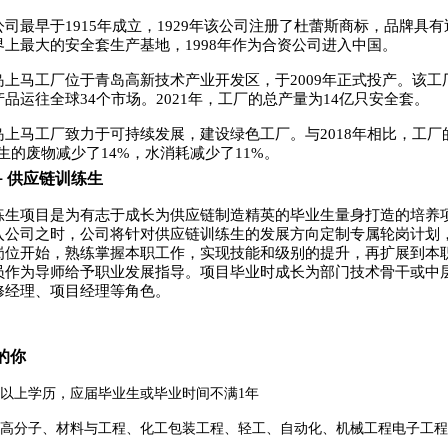
公司最早于
1915
年成立，
1929
年该公司注册了杜蕾斯商标，品牌具有
界上最大的安全套生产基地，
1998
年作为合资公司进入中国。
岛上马工厂位于青岛高新技术产业开发区，于
2009
年正式投产。该工
产品运往全球
34
个市场。
2021
年，工厂的总产量为
14
亿只安全套。
岛上马工厂致力于可持续发展，建设绿色工厂。与
2018
年相比，工厂
生的废物减少了
14%
，水消耗减少了
11%
。
供应链训练生
-
练生项目是为有志于成长为供应链制造精英的毕业生量身打造的培养
入公司之时，公司将针对供应链训练生的发展方向定制专属轮岗计划
岗位开始，熟练掌握本职工作，实现技能和级别的提升，再扩展到本
员作为导师给予职业发展指导。项目毕业时成长为部门技术骨干或中
修经理、项目经理等角色
。
的你
以上学历，应届毕业生
或毕业时间不满
1
年
高分子、材料与工程、
化工
包装工程、轻工、自动化、机械工程电子工程