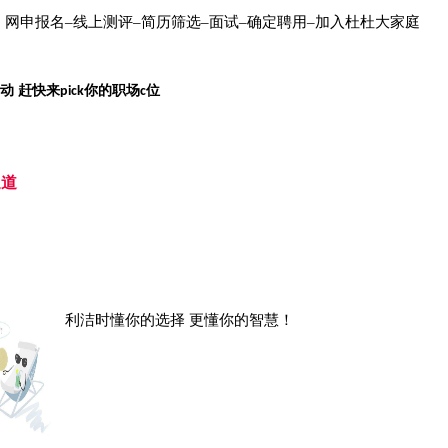
：网申报名
–
线上测评
–
简历筛选
–
面试
–
确定聘用
–
加入杜杜大家庭
动
赶快来
你的职场
位
p
ick
c
通道
利洁时懂你的选择
更懂你的智慧！