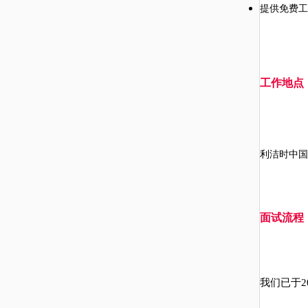
提供免费工
工作
地点
利洁时
中国
面试
流程
我们已于
2