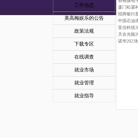
创视微电子
工作动态
厦门松霖
招商银行
美高梅娱乐的公告
中国石油
亚信科技2
政策法规
天合光能2
诺华202
下载专区
在线调查
就业市场
就业管理
就业指导