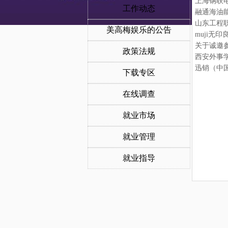
上海钢联
工作动态
融通海油
山东工程职
美高梅娱乐的公告
muji无
关于诚邀
政策法规
西安外事
迅销（中
下载专区
在线调查
就业市场
就业管理
就业指导