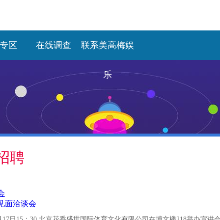
专区
在线调查
联系美高梅娱
乐
招聘
会
见面洽谈会
10月17日15：30 北京花香盛世国际体育文化有限公司在博文楼218举办宣讲