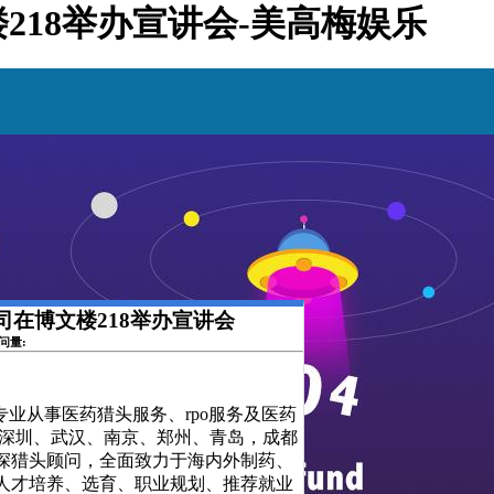
楼218举办宣讲会-美高梅娱乐
公司在博文楼218举办宣讲会
访问量:
一家专业从事医药猎头服务、rpo服务及医药
、深圳、武汉、南京、郑州、青岛，成都
深猎头顾问，全面致力于海内外制药、
人才培养、选育、职业规划、推荐就业