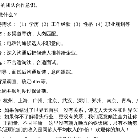
好的团队合作意识。
做什么？
招聘需求：（1）学历（2）工作经验（3）性格（4）职业规划等
寻访：多渠道寻访，人岗匹配。
沟通：电话沟通候选人求职意向。
报告：深入沟通后把候选人推荐给企业。
筛选：不合适淘汰，合适面试。
前辅导，面试后沟通反馈，意向跟踪。
背景调查、确定offer等。
人上岗并顺利度过保证期。
：杭州、上海、广州、北京、武汉、深圳、郑州、南京、青岛、
： 如果你错过了世界五百强，没有关系，诗迈人天天在和世界
； 如果你不了解猎头行业，更没有关系，我们愿意倾注全力让你
、正能量、不甘平庸； 这里没有朝九晚五的铁饭碗，只有不断
实证明他们的收入是同龄人平均收入的5倍！ 欢迎你的加入！