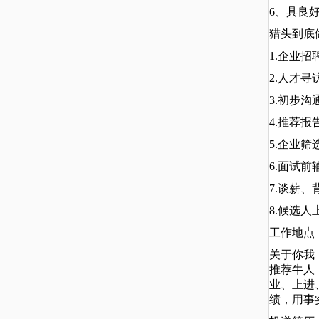
6、具良
猎头到底
1.企业
2.人才
3.初步
4.推荐
5.企业
6.面试
7.谈薪、
8.候选
工作地点
关于你我
推荐牛人
业、上进
绩，用事