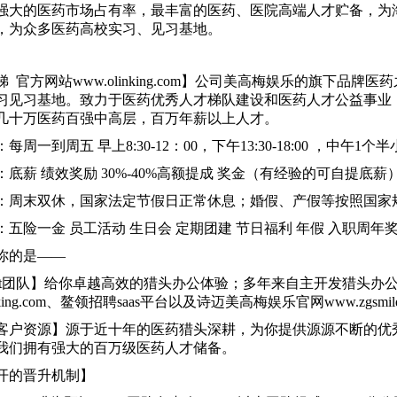
强大的医药市场占有率，最丰富的医药、医院高端人才贮备，为
，为众多医药高校实习、见习基地。
 官方网站www.olinking.com】公司美高梅娱乐的旗下品
习见习基地。致力于医药优秀人才梯队建设和医药人才公益事业
几十万医药百强中高层，百万年薪以上人才。
每周一到周五 早上8:30-12：00，下午13:30-18:00 ，中午1
底薪 绩效奖励 30%-40%高额提成 奖金（有经验的可自提底薪
：周末双休，国家法定节假日正常休息；婚假、产假等按照国家
五险一金 员工活动 生日会 定期团建 节日福利 年假 入职周年奖
你的是——
it团队】给你卓越高效的猎头办公体验；多年来自主开发猎头办
inking.com、鳌领招聘saas平台以及诗迈美高梅娱乐官网www.zgs
客户资源】源于近十年的医药猎头深耕，为你提供源源不断的优
我们拥有强大的百万级医药人才储备。
开的晋升机制】