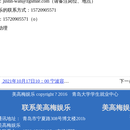
：
justin-wan@zgsmile.com
（请备注岗位、地点）
的联系方式：15720905571
5720905571（o）
助理
：
2021年10月17日10：00 宁波容百新能源科技股份有限公司在博文楼218举办宣讲会
下一
美高梅娱乐 copyright ? 2016 青岛大学学生就业中心
联系美高梅娱乐
美高梅娱
通讯地址：
青岛市宁夏路308号博文楼201b
美高梅娱乐