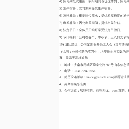
4) 实习期抵试用期：实习期间表现优秀的，实习
5) 集体宿舍：实习期间提供集体宿舍。
6) 通讯补助：根据岗位需求，提供相应额度的通
7) 出差补助：因公出差期间，提供出差补贴。
8) 法定节日：全体员工均可享受法定节假日。
9) 节日福利：公司在春节、中秋节、三八妇女节
10) 团队建设：公司定期召开员工大会（如年
（说明：公司招聘的实习生，均安排参与实际的开
五、联系美高梅娱乐
1、地址：济南市历城区舜泰北路789号山东信息通
2、电话：0531-88872656
3、简历投递邮箱：
hr-cv@pansoft.com
(标题请注明
4、美高梅娱乐官网：
5、合作渠道：智联招聘、前程无忧、boss 直聘、