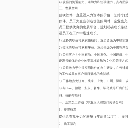
4) 较强的沟通能力、亲和力和协调能力，具有团
三、发展空间
普联软件一直重视人力资本的价值，坚持
“打
伙伴。员工为企业创造价值的同时，企业也充
员工提供优良的发展平台，规划明确成长路径
进员工在工作中迅速成长。
1) 业务类职位可从实施顾问，逐步晋级为中级
2) 技术类职位可从程序员、逐步晋级为中级程
3) 公司客户为中国石油、中国石化、中国建筑
距离接触优秀企业的美高梅娱乐的文化和管理方式
4) 公司致力于企业应用软件的自主研发，在云
的工作成果在客户项目落地的成就感。
5) 工作地点为济南、北京、上海、广州、深圳
6) 与 ibm、德勤、安永、普华、毕马威等厂
四、薪酬与福利
一、正式员工待遇（毕业后入职签订劳动合同）
1、薪资待遇
提供具有竞争力的薪酬（年薪
9-12 万）
2、员工福利