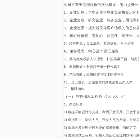
公司注重美高梅娱乐的文化建设，努力提升公
、企业定位：大型企业信息化美高梅娱乐的
1
、企业使命：研究企业、服务企业，用信息
2
、企业愿景：成为最值得客户信赖的信息化
3
、核心价值观：有良心、负责任、靠技术、
4
5
、经营理念：员工成长、客户满意、社会进步
、服务理念：精心设计
用心服务
6
7
、美高梅娱乐的人才理念：打造共赢平台、助力
8
、创新理念：创新寓于每一行代码中
9
、产品策略：应用研究与技术研究并重
10
、员工成长：全面发展的高素质复合型人才
二、招聘岗位
（一）
软件研发工程师（100-200 人）
1、岗位职责
1) 根据详细设计等文档，利用开发工具、开发
2) 根据客户、测试人员、开发人员的反馈，对相
3) 协助开发经理进行系统的需求分析、功能定义
4) 协助测试工程师、实施人员定位发现的软件问