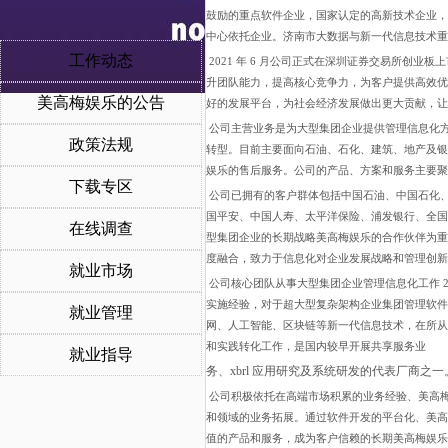
鼓励的重点软件企业，国家认定的高新技术企业，
中心依托企业。济南市大数据与新一代信息技术重
工作动态
2021 年 6 月公司正式在深圳证券交易所创
升团队能力，提高核心竞争力，为客户提供高效优
美高梅娱乐的公告
好的发展平台，为社会经济发展做出更大贡献，让
公司主营业务是为大型集团企业提供管理信息化方
政策法规
转型。目前主要面向石油、石化、建筑、地产及银
娱乐的售后服务。公司的产品、方案和服务主要聚
下载专区
公司已拥有的客户群体包括中国石油、中国石化
国平安、中国人寿、太平洋保险、浦发银行、全国
在线调查
型集团企业的长期战略美高梅娱乐的合作伙伴为重
度融合，致力于信息化对企业发展战略和管理创新
就业市场
公司核心团队从事大型集团企业管理信息化工作 2
实施经验，对于超大型复杂架构企业集团管理软件
就业管理
网、人工智能、区块链等新一代信息技术，在所从
和实践转化工作，是国内较早开展共享服务业
就业指导
务、
xbrl 应用研究及系统研发的代表厂商之一
公司积极依托在高端市场积累的业务经验、美高
和领域的业务拓展。通过软件开发的平台化、美高
值的产品和服务，成为客户信赖的长期美高梅娱乐