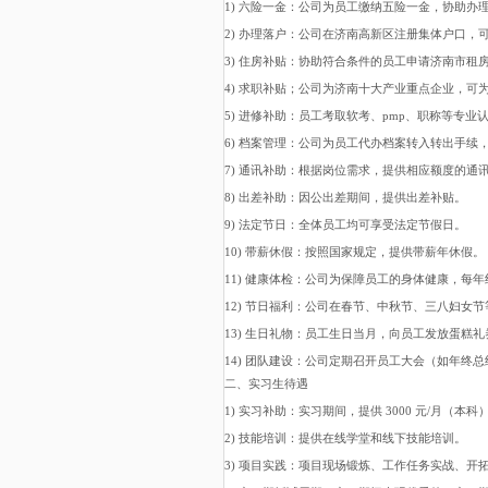
1) 六险一金：公司为员工缴纳五险一金，协助
2) 办理落户：公司在济南高新区注册集体户口，
3) 住房补贴：协助符合条件的员工申请济南市租
4) 求职补贴；公司为济南十大产业重点企业，可
5) 进修补助：员工考取软考、pmp、职称等专业
6) 档案管理：公司为员工代办档案转入转出手续
7) 通讯补助：根据岗位需求，提供相应额度的通
8) 出差补助：因公出差期间，提供出差补贴。
9) 法定节日：全体员工均可享受法定节假日。
10) 带薪休假：按照国家规定，提供带薪年休假。
11) 健康体检：公司为保障员工的身体健康，每
12) 节日福利：公司在春节、中秋节、三八妇女
13) 生日礼物：员工生日当月，向员工发放蛋糕
14) 团队建设：公司定期召开员工大会（如年
二、实习生待遇
1) 实习补助：实习期间，提供 3000 元/月（
2) 技能培训：提供在线学堂和线下技能培训。
3) 项目实践：项目现场锻炼、工作任务实战、开