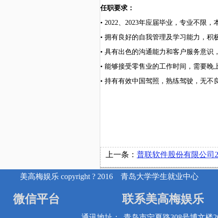
任职要求：
• 2022、2023年应届毕业，专业不
• 拥有良好的自我管理及学习能力，
• 具有出色的沟通能力和客户服务意识
• 能够接受零售业的工作时间，需要晚
• 持有有效中国驾照，熟练驾驶，无不
上一条：
普联软件股份有限公司2022秋季
美高梅娱乐 copyright ? 2016 青岛大学学生就业中心
微信平台
联系美高梅娱乐
通讯地址：
青岛市宁夏路308号博文楼20