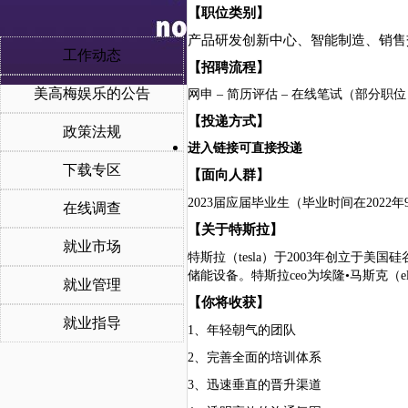
【职位类别】
产品研发创新中心、智能制造、销售
工作动态
【招聘流程】
美高梅娱乐的公告
网申
–
简历评估
–
在线笔试（部分职位
【投递方式】
政策法规
进入链接可直接投递
下载专区
【面向人群】
2023届应届毕业生（毕业时间在2022年9
在线调查
【关于特斯拉】
就业市场
特斯拉（
tesla）于2003年创立于
储能设备。特斯拉ceo为
埃隆
•马斯克
（
就业管理
【你将收获】
就业指导
1、年轻朝气的团队
2、完善全面的培训体系
3、迅速垂直的晋升渠道