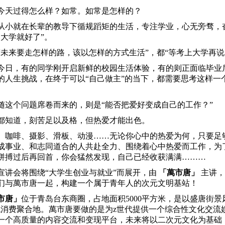
今天过得怎么样？如常。如常是怎样的？
从小就在长辈的教导下循规蹈矩的生活，专注学业，心无旁骛，
了大学就好了”。
“未来要走怎样的路，该以怎样的方式生活”，都“等考上大学再说
今日，有的同学刚开启新鲜的校园生活体验，有的则正面临毕业
的人生挑战，在终于可以
“自己做主”的当下，都需要思考这样
随这个问题席卷而来的，则是
“能否把爱好变成自己的工作？”
都知道，刻苦足以及格，但热爱才能出色。
、咖啡、摄影、滑板、动漫
……无论你心中的热爱为何，只要足
成事业、和志同道合的人共赴全力、围绕着心中热爱而工作，为
拼搏过后再回首，你会猛然发现，自己已经收获满满………
宣讲会将围绕
“大学生创业
与就业
”而展开，由
「萬市唐」
主讲，
们与萬市唐一起，构建一个属于青年人的次元文明基站！
市唐」
位于青岛台东商圈，占地面积
5000平方米，是以盛唐街
代消费聚合地。萬市唐要做的是为z世代提供一个综合性文化交流
一个高质量的内容交流和变现平台，未来将以二次元文化为基础