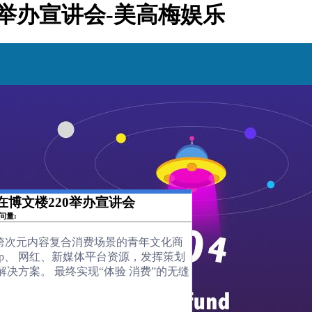
20举办宣讲会-美高梅娱乐
司在博文楼220举办宣讲会
访问量:
主打跨次元内容复合消费场景的青年文化商
p、 网红、新媒体平台资源，发挥策划
方案。 最终实现“体验 消费”的无缝