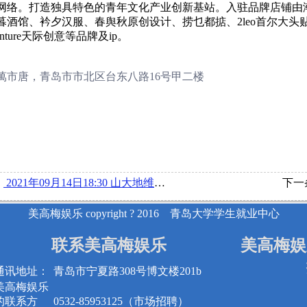
生态网络。打造独具特色的青年文化产业创新基站。入驻品牌店铺由潮玩
酒馆、衿夕汉服、春舆秋原创设计、捞乜都掂、2leo首尔大头贴、gr
enture天际创意等品牌及ip。
萬市唐，青岛市市北区台东八路16号甲二楼
：
2021年09月14日18:30 山大地维软件股份有限公司在博文楼220举办宣讲会
下一
美高梅娱乐 copyright ? 2016 青岛大学学生就业中心
联系美高梅娱乐
美高梅娱
通讯地址：
青岛市宁夏路308号博文楼201b
美高梅娱乐
的联系方
0532-85953125（市场招聘）