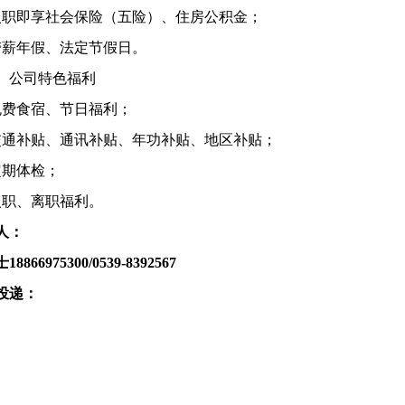
入职即享社会保险（五险）、住房公积金；
带薪年假、法定节假日。
）公司特色福利
免费食宿、节日福利；
交通补贴、通讯补贴、年功补贴、地区补贴；
定期体检；
入职、离职福利。
人：
士
18866975300/0539-8392567
投递：