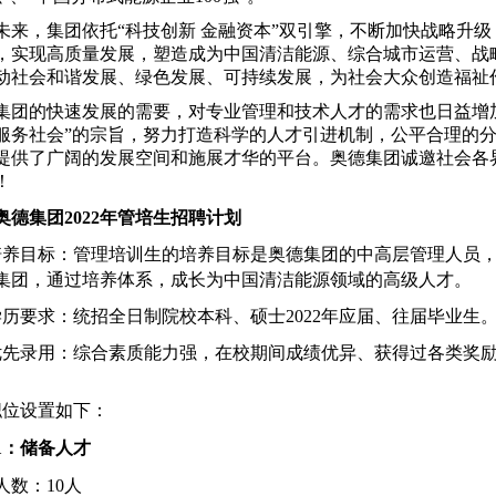
未来，集团依托
“科技创新 金融资本”双引擎，不断加快战略升
，实现高质量发展，塑造成为中国清洁能源、综合城市运营、战
动社会和谐发展、绿色发展、可持续发展，为社会大众创造福祉
集团的快速发展的需要，对专业管理和技术人才的需求也日益增
服务社会
”的宗旨，努力打造科学的人才引进机制，公平合理的
提供了广阔的发展空间和施展才华的平台。奥德集团诚邀社会各
！
奥德集团
2022
年管培生招聘计划
培养目标：
管理培训生
的培养目标是
奥德集团
的中高层管理人员
集团，通过培养体系
，
成长为
中国清洁能源
领域
的高级人才
。
学历
要求
：
统招
全日
制院校
本科、硕士
2022
年应届、往届毕业生
优先录用：综合素质能力强，在校期间成绩优异、获得过各类奖
职位设置
如下：
1
：储备人才
人数：
10
人