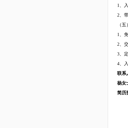
1、
2、
（五
1、
2、
3、
4、
联系
杨女
简历