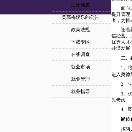
工作动态
面向
提升管理
美高梅娱乐的公告
者，为推
政策法规
随着
信经营、
下载专区
优秀人才
共谋发展
在线调查
二、
就业市场
1
、
进入
奥德
就业管理
2
、
就业指导
3
、
先考虑。
4
、
岗位
招聘