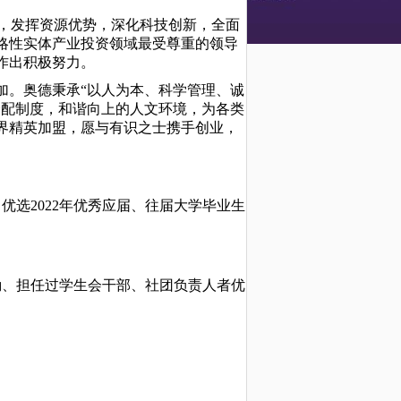
级，发挥资源优势，深化科技创新，全面
略性实体产业投资领域最受尊重的领导
作出积极努力。
加。奥德秉承
“以人为本、科学管理、诚
分配制度，和谐向上的人文环境，为各类
界精英加盟，愿与有识之士携手创业，
，优选
202
2
年优秀
应届
、往届
大学毕业生
。
励、担任过学生会干部、社团负责人者优