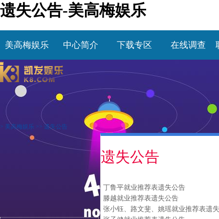
遗失公告-美高梅娱乐
美高梅娱乐
中心简介
下载专区
在线调查
>
美高梅娱乐
>>
遗失公告
遗失公告
丁鲁平就业推荐表遗失公告
滕越就业推荐表遗失公告
张小钰、路文斐、姚瑶就业推荐表遗