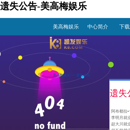
遗失公告-美高梅娱乐
美高梅娱乐
中心简介
下载
>
美高梅娱乐
>>
遗失公告
遗失
阿布都拉
李明月就
赵大川就