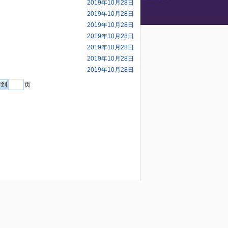
2019年10月28日
2019年10月28日
2019年10月28日
2019年10月28日
2019年10月28日
2019年10月28日
2019年10月28日
页