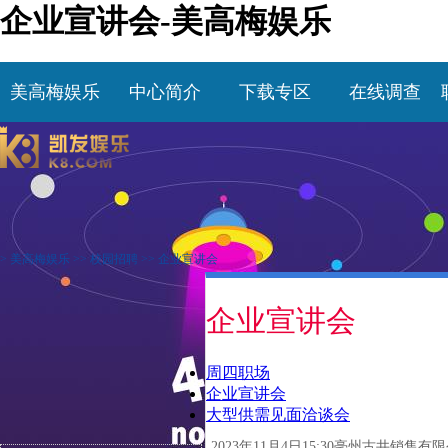
企业宣讲会-美高梅娱乐
美高梅娱乐
中心简介
下载专区
在线调查
>
美高梅娱乐
>>
校园招聘
>>
企业宣讲会
企业宣讲会
周四职场
企业宣讲会
大型供需见面洽谈会
2023年11月4日15:30亳州古井销售