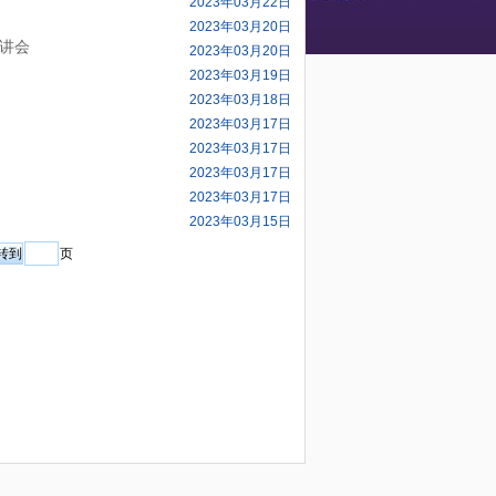
2023年03月22日
2023年03月20日
宣讲会
2023年03月20日
2023年03月19日
2023年03月18日
2023年03月17日
2023年03月17日
2023年03月17日
2023年03月17日
2023年03月15日
页