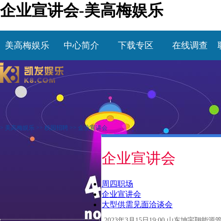
企业宣讲会-美高梅娱乐
美高梅娱乐
中心简介
下载专区
在线调查
>
美高梅娱乐
>>
校园招聘
>>
企业宣讲会
企业宣讲会
周四职场
企业宣讲会
大型供需见面洽谈会
2023年3月15日19:00 山东坤宇翔