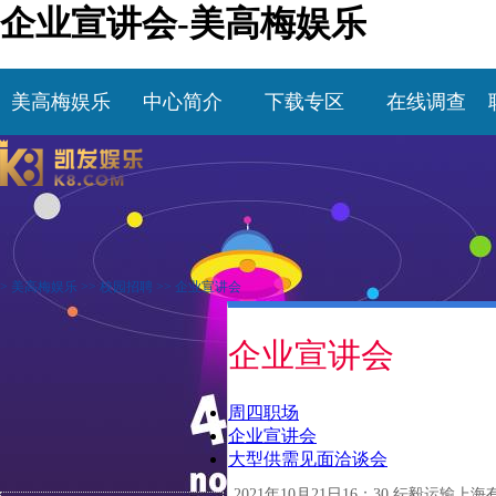
企业宣讲会-美高梅娱乐
美高梅娱乐
中心简介
下载专区
在线调查
>
美高梅娱乐
>>
校园招聘
>>
企业宣讲会
企业宣讲会
周四职场
企业宣讲会
大型供需见面洽谈会
2021年10月21日16：30 纭毅运输