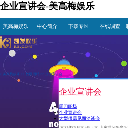
企业宣讲会-美高梅娱乐
美高梅娱乐
中心简介
下载专区
在线调查
>
美高梅娱乐
>>
校园招聘
>>
企业宣讲会
企业宣讲会
周四职场
企业宣讲会
大型供需见面洽谈会
2021年09月30日8：30 山东世纪