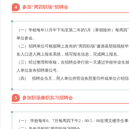
4
参加“周四职场”招聘会
（一）学校每年
11
月中下旬至第二年的
5
月（寒假除外）每周四
单位参会。
（二）招聘单位可根据网上发布的“周四职场”邀请函登陆我校
名入口进入网上报名系统，填写报名信息，完成网上报名。
（三）经过整理和审核，在招聘会举行前一天通过学校毕业生就
人单位发布招聘展位号。
（四）
招聘会当天，用人单位持营业执照复印件或单位介绍信
5
参加职场兼职实习招聘会
（一）
学校每年
6
、
7
月每周四下午
2
：
00-5
：
00
在博文楼学生事
（二）具体流程同
“
周四职场
”
招聘会。