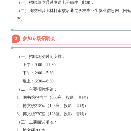
（一）
招聘单位通过发送电子邮件（邮箱：
（二）
我校对以上材料审核后通过学校毕业生就业信息网（网
布。
2
参加专场招聘会
（一）
招聘场次时间安排：
上午：
9:00
—
11:30
下午：
2:00
—
5:30
晚上：
6:30
—
8:30
（二）
主要招聘场馆：
1、
图书馆报告厅（
300
座、投影、音响）
2、
博文楼
218
室（
128
座、投影、音响）
3、
博文楼
220
室（
128
座、投影、音响）
（三）
主要面试场地：
1、
博文楼
206
室