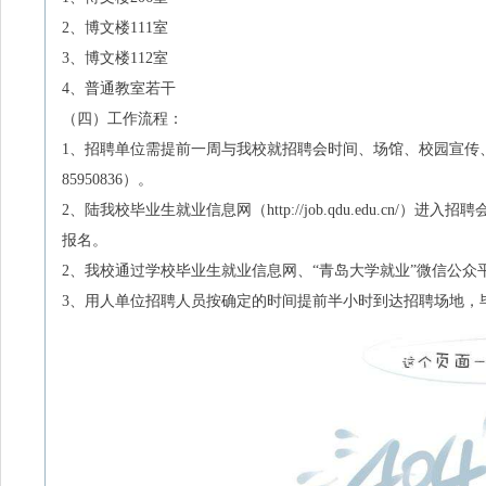
2、
博文楼
111
室
3、
博文楼
112
室
4、
普通教室若干
（四）
工作流程：
1、
招聘单位需提前一周与我校就招聘会时间、场馆、校园宣传
85950836
）。
2
、
陆我校毕业生就业信息网（
http://job.qdu.edu.cn/
）进入招聘
报名。
2、
我校通过学校毕业生就业信息网、“青岛大学就业”微信公众
3、
用人单位招聘人员按确定的时间提前半小时到达招聘场地，