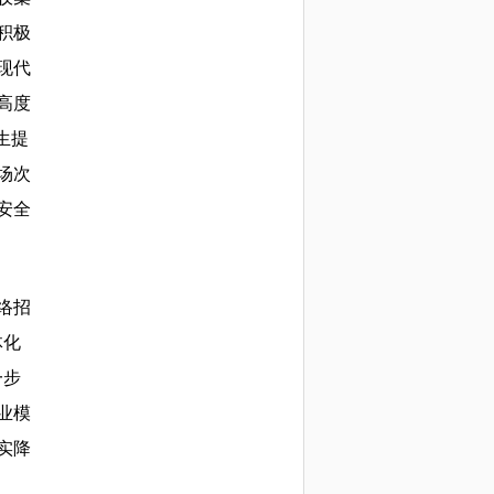
积极
现代
高度
生提
场次
安全
络招
体化
一步
业模
实降