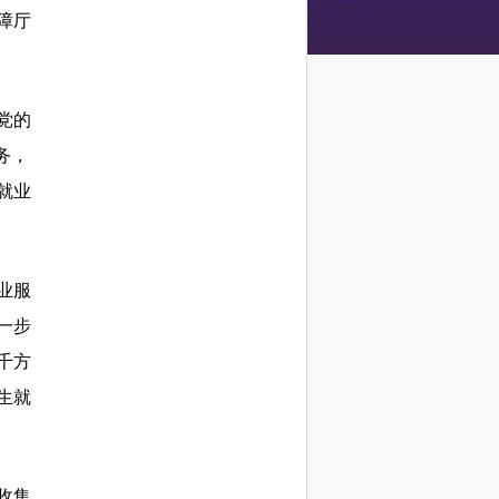
障厅
党的
务，
就业
业服
一步
千方
生就
收集