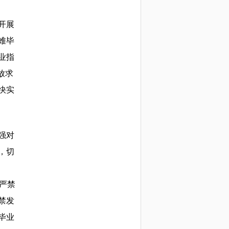
开展
难毕
业指
放求
快实
强对
，切
，严禁
禁发
毕业