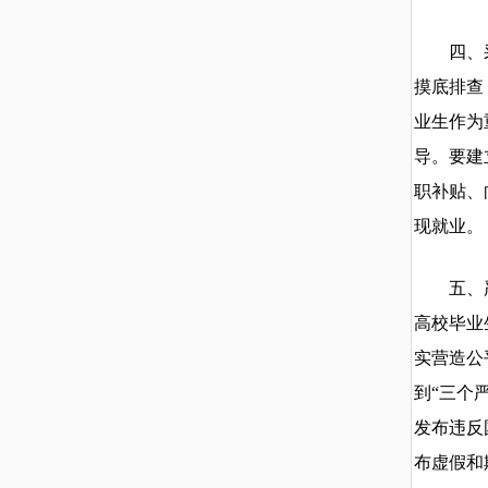
四、采取
摸底排查
业生作为
导。要建
职补贴、
现就业。
五、严禁
高校毕业
实营造公
到“三个
发布违反
布虚假和