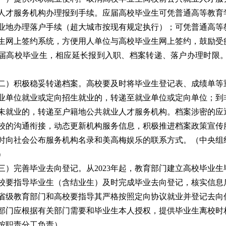
人才服务机构办理报到手续。应届高校毕业生可凭普通高等教育
业地办理落户手续（超大城市按现有规定执行）；可凭普通高等
生网上签约系统，方便用人单位与高校毕业生网上签约，鼓励受
届高校毕业生，相应延长报到入职、档案转递、落户办理时限
二）积极稳妥转递档案。
高校要及时将毕业生登记表、成绩单等
业单位就业或定向招生就业的，转递至就业单位或定向单位；到
未就业的，转递至户籍地公共就业人才服务机构。档案涉密的应
校的沟通衔接，动态更新机构服务信息，积极推进档案政策宣传
时向社会公布服务机构名录和美高梅娱乐的联系方式。
（中央组
）
三）完善毕业去向登记。
从2023年起，教育部门建立高校毕业
校要指导毕业生（含结业生）及时完成毕业去向登记，核实信息
省级教育部门和高校要指导其严格按照定向协议就业并登记去向
部门应根据有关部门需要和毕业生本人授权，提供毕业生离校时
按职责分工负责）