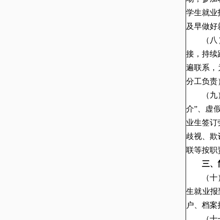
学生就业
及早做好
（八
接，持续
遍联系，
分工负责
（九
介”、虚
业生签订
歧视、欺
联等按职
三、
（十
生就业报
户、档案
（十