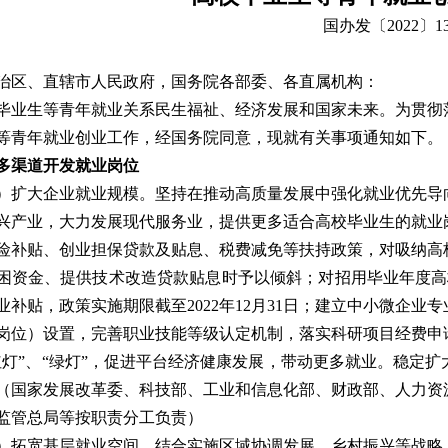
国办发〔2022〕1
治区、直辖市人民政府，国务院各部委、各直属机构：
毕业生等青年就业关系民生福祉、经济发展和国家未来。为贯彻
等青年就业创业工作，经国务院同意，现就有关事项通知如下。
多渠道开发就业岗位
）扩大企业就业规模。
坚持在推动高质量发展中强化就业优先导
兴产业，大力发展现代服务业，提供更多适合高校毕业生的就业
险补贴、创业担保贷款及贴息、税费减免等扶持政策，对吸纳高
困资金、提供技术改造贷款贴息时予以倾斜；对招用毕业年度高
业补贴，政策实施期限截至2022年12月31日；建立中小微企
岗位）设置，完善职业技能等级认定机制，落实科研项目经费申
红灯”、“绿灯”，促进平台经济健康发展，带动更多就业。稳定
（国家发展改革委、科技部、工业和信息化部、财政部、人力资
监管总局等按职责分工负责）
）拓宽基层就业空间。
结合实施区域协调发展、乡村振兴等战略