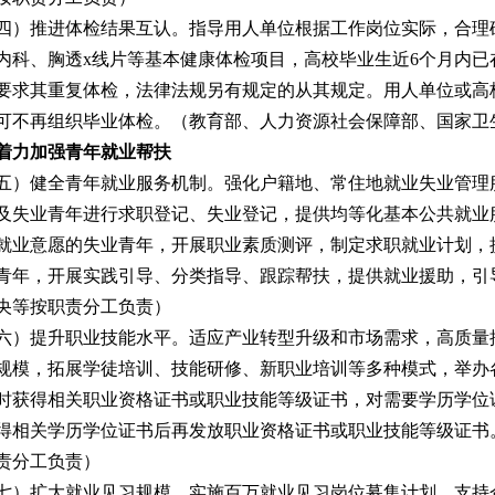
四）推进体检结果互认。
指导用人单位根据工作岗位实际，合理
内科、胸透x线片等基本健康体检项目，高校毕业生近6个月内
要求其重复体检，法律法规另有规定的从其规定。用人单位或高
可不再组织毕业体检。
（教育部、人力资源社会保障部、国家卫
着力加强青年就业帮扶
五）健全青年就业服务机制。
强化户籍地、常住地就业失业管理
及失业青年进行求职登记、失业登记，提供均等化基本公共就业
就业意愿的失业青年，开展职业素质测评，制定求职就业计划，
青年，开展实践引导、分类指导、跟踪帮扶，提供就业援助，引
央等按职责分工负责）
六）提升职业技能水平。
适应产业转型升级和市场需求，高质量
规模，拓展学徒培训、技能研修、新职业培训等多种模式，举办
时获得相关职业资格证书或职业技能等级证书，对需要学历学位
得相关学历学位证书后再发放职业资格证书或职业技能等级证书
责分工负责）
七）扩大就业见习规模。
实施百万就业见习岗位募集计划，支持