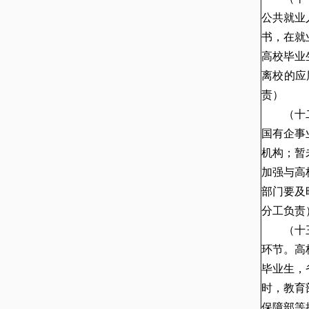
公共就业
书，在就
高校毕业
离校的应
责）
（十
国有企事
机构；暂
加强与高
部门要及
分工负责
（十
环节。高
毕业生，
时，教育
保障部等