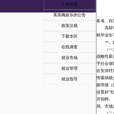
工作动态
美高梅娱乐的公告
各省、自
政策法规
高校
校毕业生
下载专区
一、
在线调查
（一
战略性新
就业市场
予社会保
就业管理
在安排纾
性吸纳就
就业指导
能等级（
设置好“
开招聘。
局、市场
（二