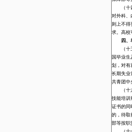
（十
对外科、
则上不得
求。高校
四、
（十
国毕业生
划，对有
长期失业
共青团中
（十
技能培训
证书的同
的，待取
部等按职
（十