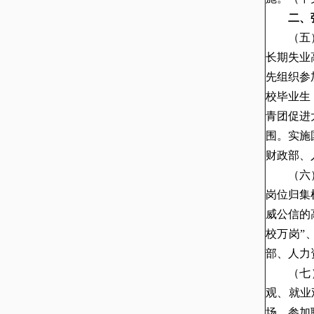
二、
（五
长期失业
先组织参
校毕业生
青团促进
围。实施
财政部、
（六
岗位归集
威公信的
校万岗”
部、人力
（七
观、就业
场，参加