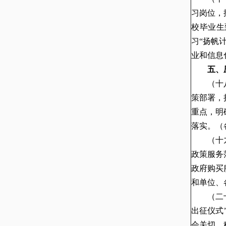
习岗位，
校毕业生
习“扬帆
业和信息
五、
（十
策部署，
重点，明
落实。
（
（十
政策服务
政府购买
和单位、
（二
出征仪式
会关切，