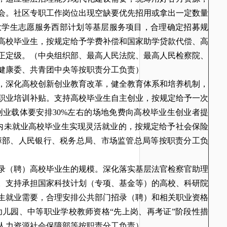
会。社区专职工作岗位出现空缺要优先招用或拿出一定数量
大学生志愿服务西部计划等基层服务项目，合理确定招募规
高校毕业生，按规定给予学费补偿和国家助学贷款代偿、高
正定级。
（中央组织部、最高人民法院、最高人民检察院、
健康委、共青团中央等按职责分工负责）
，深化高校创新创业教育改革，健全教育体系和培养机制，
职业培训补贴。支持高校毕业生自主创业，按规定给予一次
业载体要安排30%左右的场地免费向高校毕业生创业者提
内未就业高校毕业生实现灵活就业的，按规定给予社会保险
障部、人民银行、税务总局、市场监管总局等按职责分工负
录（聘）高校毕业生的规模。深化落实基层法官检察官助理
。支持承担国家科技计划（专项、基金等）的高校、科研院
生就业需要，合理安排公共部门招录（聘）和相关职业资格
、幼儿园、中等职业学校教师资格“先上岗、再考证”阶段性措
人力资源社会保障部等按职责分工负责）