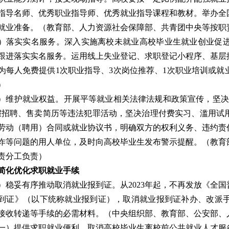
指导名师、优秀职业指导师、优秀就业指导课程和教材。举办全
就业准备。
（教育部、人力资源社会保障部、共青团中央等按职
）落实实名服务。
深入实施离校未就业高校毕业生就业创业促
跟进落实实名服务。运用线上失业登记、求职登记小程序、基层
为每人免费提供1次职业指导、3次岗位推荐、1次职业培训或就
）
）维护就业权益。
开展平等就业相关法律法规和政策宣传，坚决
假招聘、售卖简历等违法犯罪活动，坚决治理付费实习、滥用试
劳动（聘用）合同或就业协议书，明确双方的权利义务、违约责
诈等问题的用人单位，及时向高校毕业生发布警示提醒。
（教育
责分工负责）
简化优化求职就业手续
）稳妥有序推动取消就业报到证。
从2023年起，不再发放《
到证》（以下统称就业报到证），取消就业报到证补办、改派
接收转递等手续的必需材料。
（中央组织部、教育部、公安部、
一）提供求职就业便利。
取消高校毕业生离校前公共就业人才服