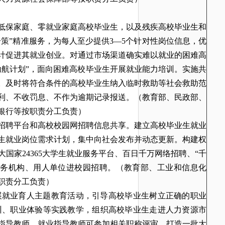
低保家庭、零就业家庭高校毕业生，以及残疾高校毕业生和
一策”精准服务，为每人至少提供3—5个针对性岗位信息，优
计促进其就业创业。对通过市场渠道确实难以就业的困难高
助航计划”，面向困难高校毕业生开展就业能力培训。实施共
。及时将符合条件的高校毕业生纳入临时救助等社会救助范
利、不收罚息、不作为逾期记录报送。
（教育部、民政部、
银行等按职责分工负责）
招聘平台和高校校园网招聘信息共享。建立高校毕业生就业
生就业岗位需求计划，集中向社会发布并动态更新。构建权
国家24365大学生就业服务平台、百日千万网络招聘、“千
服务机构、用人单位进校园招聘。
（教育部、工业和信息化
职责分工负责）
展就业育人主题教育活动，引导高校毕业生树立正确的职业
训、职业体验等实践教学，组织高校毕业生走进人力资源市
指导教师，就业指导教师可参加相关职称评审。打造一批大