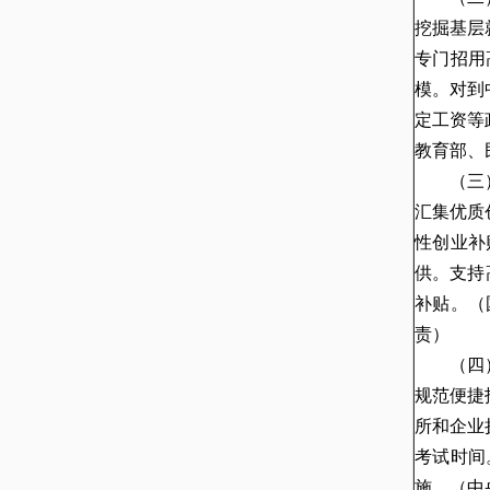
挖掘基层
专门招用
模。对到
定工资等
教育部、
（三
汇集优质
性创业补
供。支持
补贴。
（
责）
（四
规范便捷
所和企业
考试时间
施。
（中