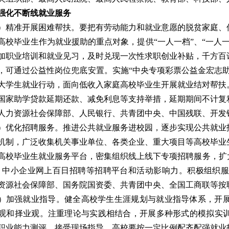
强化不断线就业服务
）精准开展困难帮扶。
要把有劳动能力和就业意愿的脱贫家庭、
高校毕业生作为就业援助的重点对象，提供“一人一档”、“一人
加职业培训和就业见习，及时兑现一次性求职创业补贴，千方百
，可通过公益性岗位兜底安置。实施“中央专项彩票公益金宏志
大学生就业行动，面向低收入家庭高校毕业生开展就业结对帮扶
国家助学贷款延期还款、减免利息等支持举措，延期期间不计复
人力资源社会保障部、人民银行、共青团中央、中国残联、开发
）优化招聘服务。
推进公共就业服务进校园，逐步实现公共就业
机制，广泛收集机关事业单位、各类企业、重大项目等高校毕业
高校毕业生就业服务平台，密集组织线上线下专项招聘服务，扩大
、中小企业网上百日招聘等招聘平台和活动影响力。积极组织
资源社会保障部、国务院国资委、共青团中央、全国工商联等按
）加强就业指导。
健全高校学生生涯规划与就业指导体系，开
观和择业观。注重理论与实践相结合，开展多种形式的模拟实
职业能力测评，接受现场指导。高校要按一定比例配齐配强就业