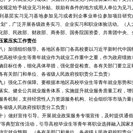
按规定给予就业见习补贴。鼓励有条件的地方或用人单位为见习
到基层实习见习基地参加见习或者到企事业单位参加项目研究
计划”，广泛开展各级政务实习、企业实习和职业体验活动。
（人
化部、民政部、财政部、商务部、国务院国资委、共青团中央、
压紧压实工作责任
八）加强组织领导。
各地区各部门各高校要以习近平新时代中国
把高校毕业生等青年就业作为就业工作重中之重，作为政府绩效
确目标任务，细化具体举措，强化督促检查。各有关部门要立足
各有关部门和单位、各省级人民政府按职责分工负责）
九）强化工作保障。
要根据本地区高校毕业生等青年就业形势和
落实。健全公共就业服务体系，实施提升就业服务质量工程，增
服务机制，支持经营性人力资源服务机构、社会组织等市场力量
各省级人民政府按职责分工负责）
十）做好宣传引导。
开展就业政策服务专项宣传，及时提供通俗
”等典型宣传活动，引导高校毕业生等青年将职业选择融入国家
稳定就业预期。
（各有关部门和单位、各省级人民政府按职责分