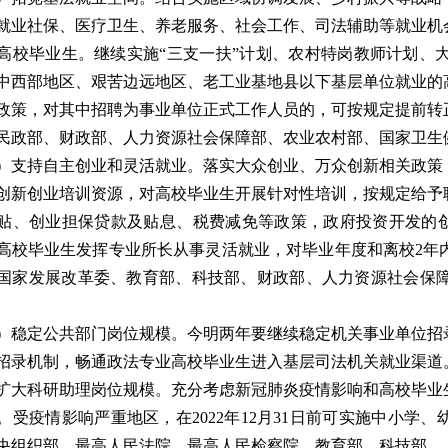
就业社保、医疗卫生、养老服务、社会工作、司法辅助等就业机
高校毕业生。继续实施“三支一扶”计划、农村特岗教师计划、
中西部地区、艰苦边远地区、老工业基地县以下基层单位就业的
政策，对其中招聘为事业单位正式工作人员的，可按规定提前转
民政部、财政部、人力资源社会保障部、农业农村部、国家卫生
）支持自主创业和灵活就业。
落实大众创业、万众创新相关政策
创新创业培训资源，对高校毕业生开展针对性培训，按规定给予
贴、创业担保贷款及贴息、税费减免等政策，政府投资开发的创
高校毕业生发挥专业所长从事灵活就业，对毕业年度和离校2年
国家发展改革委、教育部、科技部、财政部、人力资源社会保
）稳定公共部门岗位规模。
今明两年要继续稳定机关事业单位招
招录机制，畅通政法专业高校毕业生进入基层司法机关就业渠道
扩大科研助理岗位规模。充分考虑新冠肺炎疫情影响和高校毕业
。受疫情影响严重地区，在2022年12月31日前可实施中小学
央组织部、最高人民法院、最高人民检察院、教育部、科技部、