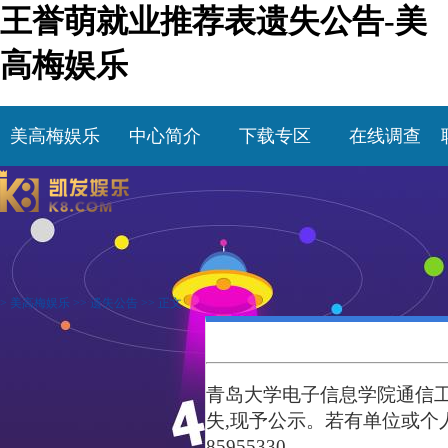
王誉萌就业推荐表遗失公告-美
高梅娱乐
美高梅娱乐
中心简介
下载专区
在线调查
>
美高梅娱乐
>>
遗失公告
>> 正文
青岛大学
电子信息学
院
通信
失,现予公示。若有单位或个
85955330。