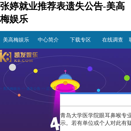
张婷就业推荐表遗失公告-美高
梅娱乐
美高梅娱乐
中心简介
下载专区
在线调查
>
美高梅娱乐
>>
遗失公告
>> 正文
青岛大学
医学
院
眼耳鼻喉
专
示。若有单位或个人对此有疑义