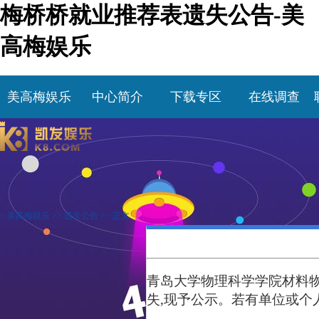
梅桥桥就业推荐表遗失公告-美
高梅娱乐
美高梅娱乐
中心简介
下载专区
在线调查
>
美高梅娱乐
>>
遗失公告
>> 正文
青岛大学
物理科学学
院
材料
失,现予公示。若有单位或个人