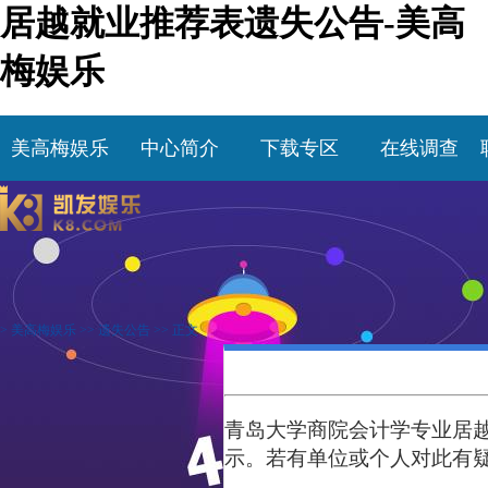
居越就业推荐表遗失公告-美高
梅娱乐
美高梅娱乐
中心简介
下载专区
在线调查
>
美高梅娱乐
>>
遗失公告
>> 正文
青岛大学
商
院
会计学
专业
居
示。若有单位或个人对此有疑义