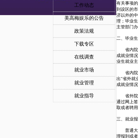
有关事项的
工作动态
到设区的市
济以外的中
美高梅娱乐的公告
理；毕业生
主管部门办
政策法规
二、毕业生
下载专区
省内院校
成就业情况
在线调查
业生就业主
就业市场
省内院校
出“省外就
就业管理
成就业情况
就业指导
省外院校
通过网上签
取或者聘用
三、就业报
普通大中
理报到或者