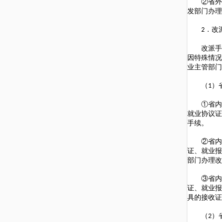
②省外院
发部门办理
．改
2
改派手续
因特殊情况
业主管部门
（
）
1
①省内院
就业协议证
手续。
②省内院
证、就业报
部门办理改
③省内院
证、就业报
具的接收证
（
）
2