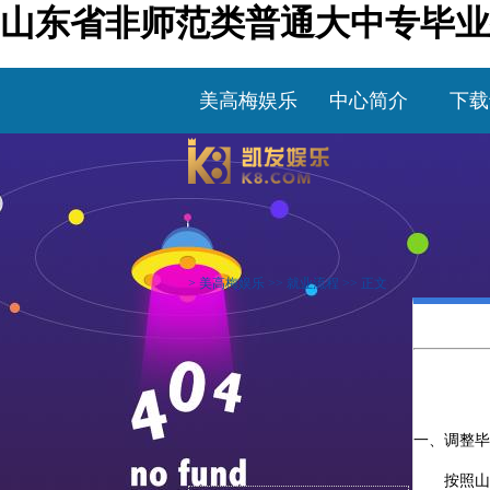
山东省非师范类普通大中专毕业
美高梅娱乐
中心简介
下载
>
美高梅娱乐
>>
就业流程
>> 正文
一、调整毕
按照山东