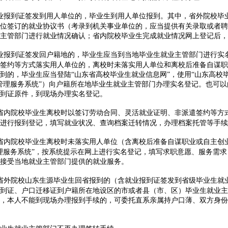
业报到证签发到用人单位的，毕业生到用人单位报到。其中，省外院校毕
位签订的就业协议书（考录到机关事业单位的，应当提供有关录取或者聘
主管部门进行就业情况确认；省内院校毕业生完成就业情况网上登记后，
业报到证签发回户籍地的，毕业生应当到当地毕业生就业主管部门进行实
签约等方式落实用人单位的，离校时未落实用人单位和离校后准备自谋职
到的，毕业生应当登陆“山东省高校毕业生就业信息网”，使用“山东高校
管理服务系统”）向户籍所在地毕业生就业主管部门办理实名登记。也可
到证原件，到现场办理实名登记。
省内院校毕业生离校时以签订劳动合同、灵活就业证明、非派遣签约等方式
进行报到登记，填写就业状况、查询档案迁转情况，办理档案托管等手续
省内院校毕业生离校时未落实用人单位（含离校后准备自谋职业或自主创
理服务系统”，按系统提示在网上进行实名登记，填写求职意愿、服务需
接受当地就业主管部门提供的就业服务。
省外院校山东生源毕业生回省报到的（含就业报到证签发到省级毕业生就
到证、户口迁移证到户籍所在地设区的市或者县（市、区）毕业生就业主
，本人不能到现场办理报到手续的，可委托直系亲属持户口薄、双方身份