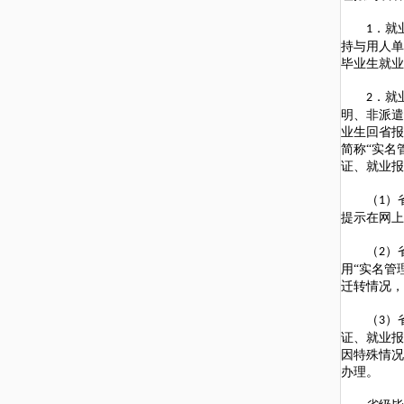
．就
1
持与用人单
毕业生就业
．就
2
明、非派遣
业生回省报
简称“实名
证、就业报
（
）
1
提示在网上
（
）
2
用“实名管
迁转情况，
（
）
3
证、就业报
因特殊情况
办理。