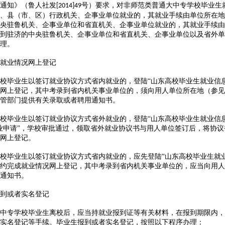
通知》（鲁人社发
号）要求，对非师范类普通大中专学校毕业生
[2014]49
、县（市、区）行政机关、企事业单位就业的，其就业手续由单位所在地
央驻鲁机关、企事业单位和省直机关、企事业单位就业的，其就业手续由
到驻济的中央驻鲁机关、企事业单位和省直机关、企事业单位以及省外单
理。
就业情况网上登记
毕业生以签订就业协议方式省内就业的，登陆“山东高校毕业生就业信息
网上登记，其中考录到省内机关事业单位的，须向用人单位所在地（参见
管部门提供有关录取或者聘用通知书。
毕业生以签订就业协议方式省外就业的，登陆“山东高校毕业生就业信息
业申请”，学校审批通过，领取省外就业协议书与用人单位签订后，将协议
网上登记。
毕业生以签订就业协议方式省内就业的，应先登陆“山东高校毕业生就业
约完成就业情况网上登记，其中考录到省内机关事业单位的，应当向用人
通知书。
到或者实名登记
专学校毕业生离校后，应当持就业报到证等有关材料，在报到期限内，
实名登记等手续。毕业生报到或者实名登记，按照以下程序办理：