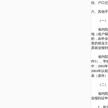
信、户口迁
六、其他手
（一）就
省内院校
地（或户籍
的，由毕业
发的就业主
原就业报到
省内院校
件
）。学
5
中：
年
2003
年以前
2003
表（原件）
（二）毕
省内院校
业报到证申
．毕
1