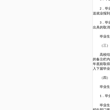
．毕
2
送就业报到
．毕
3
出具的取消
毕业生在
（三）结
高校结业
的备注栏内
年底前取得
入下届毕业
（四）毕
毕业生就
．毕
1
毕业生在
招生部门更