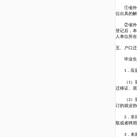
①省外院
位出具的解
②省外院
登记后，本
人单位所在
五、户口迁
毕业生毕
．应
1
（
）
1
迁移证、居
（
）
2
订的就业协
．非
2
取或者聘用
．未
3