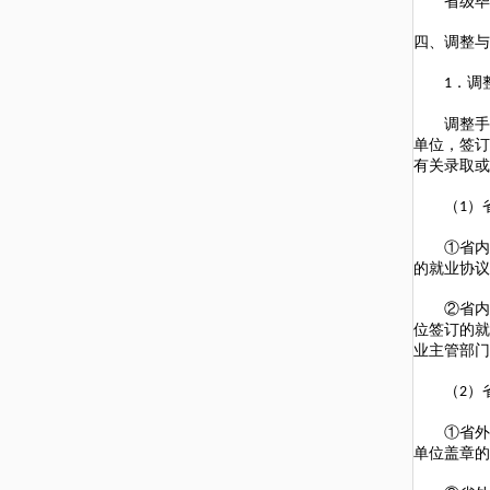
省级毕业
四、调整与
．调
1
调整手续
单位，签订
有关录取或
（
）
1
①省内院
的就业协议
②省内院
位签订的就
业主管部门
（
）
2
①省外院
单位盖章的