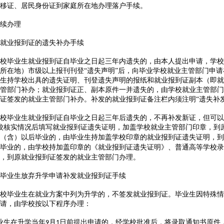
移证、居民身份证到家庭所在地办理落户手续。
续办理
业报到证的遗失补办手续
毕业生就业报到证自毕业之日起三年内遗失的，由本人提出申请，学校
所在地）市级以上报刊刊登“遗失声明”后，向毕业学校就业主管部门申
生持学校出具的遗失证明、刊登遗失声明的报纸和就业报到证副本（即就
管部门补办；就业报到证正、副本原件一并遗失的，由学校就业主管部门
证签发的就业主管部门补办。补发的就业报到证备注栏内须注明“遗失补发
毕业生就业报到证自毕业之日起三年后遗失的，不再补发新证，但可以
校核实情况后填写就业报到证遗失证明，加盖学校就业主管部门印章，到
（含）以后毕业的，由毕业生持加盖学校印章的就业报到证遗失证明，到
毕业的，由学校持加盖印章的《就业报到证遗失证明》、普通高等学校录
，到原就业报到证签发的就业主管部门办理。
业生放弃升学申请补发就业报到证手续
毕业生在就业方案中列为升学的，不签发就业报到证。毕业生因特殊情
请，由学校按以下程序办理：
业生在升学当年
月
日前提出申请的，经学校批准后，将录取通知书原件
9
1