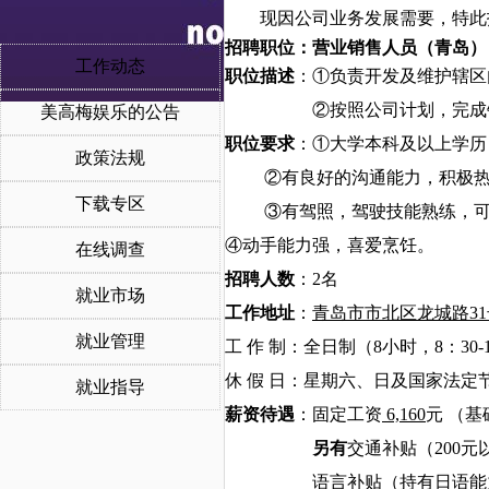
现因公司业务发展需要，特此
招聘职位：营业销售人员（
青岛
）
工作动态
职位描述
：
①负责开发及维护辖区
②按照公司计划，完成
美高梅娱乐的公告
职位要求
：
①大学本科及以上学历
政策法规
②有良好的沟通能力，积极
下载专区
③有驾照，驾驶技能熟练，
④动手
能力强，喜爱烹饪。
在线调查
招聘人数
：
2名
就业市场
工作地址
：
青岛市市北区龙城路
3
就业管理
工
作
制：全日制（
8小时，
8
：
3
0-
休
假
日：星期六、日及国家法定
就业指导
薪资待遇
：固定工资
6,
160
元
（基
另有
交通补贴（
200
语言补贴（持有日语能