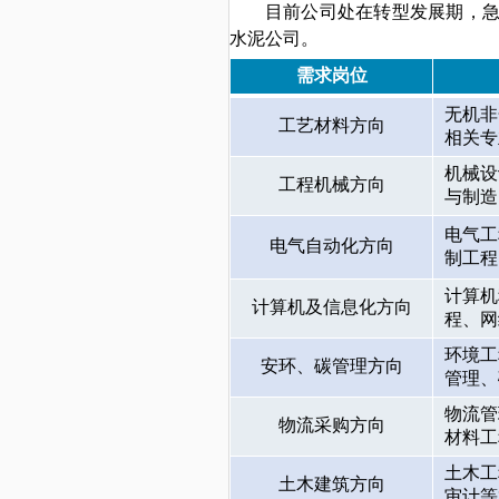
目前公司处在转型发展期，
水泥公司。
需求岗位
无机非
工艺材料方向
相关专
机械设
工程机械方向
与制造
电气工
电气自动化方向
制工程
计算机
计算机及信息化方向
程、网
环境工
安环、碳管理方向
管理、
物流管
物流采购方向
材料工
土木工
土木建筑方向
审计等