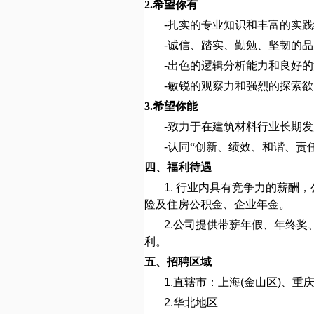
2.希望你有
-
扎实的专业知识和丰富的实践
-
诚信、踏实、勤勉、坚韧的品
-
出色的逻辑分析能力和良好的
-
敏锐的观察力和强烈的探索欲
3.希望你能
-
致力于在建筑材料行业长期发
-
认同“创新、绩效、和谐、责
四、福利待遇
1.
行业内具有竞争力的薪酬，
险及住房公积金、企业年金。
2.
公司提供带薪年假、年终奖
利。
五、招聘区域
1
.
直辖市：上海
(
金山区
)
、重
2.
华北地区