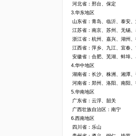
河北省：邢台、保定
3
.
华东地区
山东省：青岛、临沂、泰安、
江苏省：南京、苏州、无锡、
浙江省：杭州、嘉兴、
湖州、
江西省：
萍乡、九江、宜春、
安徽省：合肥、
芜湖、
蚌埠、
4.
华中地区
湖南省：
长沙、株洲、湘潭、
河南省：
郑州
、洛阳、南阳、
5.
华南地区
广东省：
云浮、韶关
广西壮族自治区：
南宁
6
.
西南地区
四川省：乐山
贵州省：
遵义、铜仁、毕节