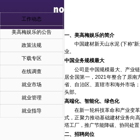
工作动态
美高梅娱乐的公告
一、美高梅娱乐的简介
中国建材新天山水泥
(
下称
“
新
政策法规
业
。
下载专区
中国业务规模最大
公司是中国规模最大、产业
在线调查
居全国第一，
2021
年整合了原南
就业市场
省、自治区、直辖市
和海外市场
头部
。
就业管理
高端化、智能化、绿色化
在新一轮科技革命和产业变
就业指导
式，
正聚力推动基础建材业务向
塔工厂，推广节能降碳、协同处置
二、招聘
岗
位