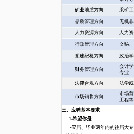
矿业地质方向
采矿工
品质管理方向
无机非
人力资源方向
人力资
行政管理方向
文秘、
党建纪检方向
政治学
会计学
财务管理方向
专业
法律合规方向
法学或
市场营
市场销售方向
工程等
三
、应聘基本要求
1.希望你是
-
应届、毕业两年内的往届大专