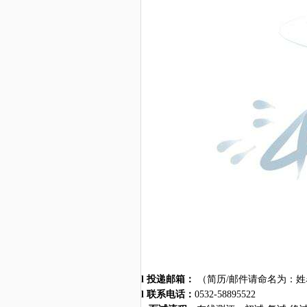
l
投递邮箱：
（简历
/邮件请命名为
：
姓
l
联系电话：
0532-58895522