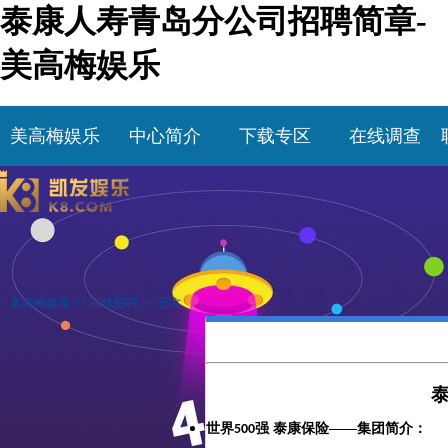
泰康人寿青岛分公司招聘简章-
美高梅娱乐
美高梅娱乐
中心简介
下载专区
在线调查
>
美高梅娱乐
>>
在线招聘
>> 正文
世界
强
泰康保险——集团简介：
500