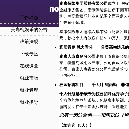
泰康保险集团股份有限公司
成立于
1996
金融服务集团。泰康保险集团旗下拥有
构。美高梅娱乐的业务范围全面涵盖人
工作动态
产等多个领域。
美高梅娱乐的公告
泰康保险集团连续六年荣登《财富》世
元，核心个人有效客户超
万人，累
6700
政策法规
宜居青岛
魅力青分——分美高梅娱乐的
下载专区
泰康人寿青岛分公司
隶属于泰康保险集
家，覆盖岛城七区三市。公司自成立以
在线调查
公司。泰康人寿青岛分公司先后荣获“
3
业”等称号。
就业市场
校园招聘项目
——千人计划
内勤、非销
(
就业管理
千人计划是泰康专为校园招聘优秀学子
全方位的培养与锻炼，包括集中培训、
就业指导
丽转变，在专业知识和技能、管理能力
总有一岗适合你——招聘职位（均
【组训岗（
8人）】