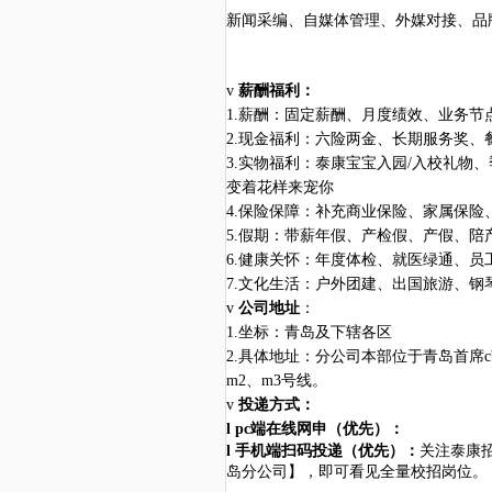
新闻采编、自媒体管理、外媒对接、品
v
薪酬福利：
1.薪酬：固定薪酬、月度绩效、业务节
2.现金福利：六险两金、长期服务奖
3.实物福利：泰康宝宝入园/入校礼
变着花样来宠你
4.保险保障：补充商业保险、家属保险
5.假期：带薪年假、产检假、产假、陪
6.健康关怀：年度体检、就医绿通、员
7.文化生活：户外团建、出国旅游、
v
公司地址
：
1.坐标：青岛及下辖各区
2.具体地址：分公司本部位于青岛首席
m2、m3号线。
v
投递方式：
l
pc端在线网申（优先）
：
l
手机端扫码投递（优先）
：
关注
泰康
岛分公司】，即可看见全量校招岗位。