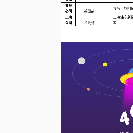
青岛
青岛市城阳
公司
盛显赫
上海
上海浦东新
公司
孟屿婷
室