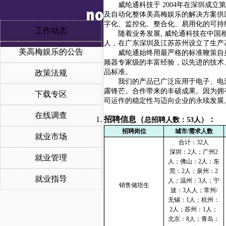
威纶通科技于
2004年在深圳成
及自动化整体美高梅娱乐的解决方案供应商
字化、监控化、整合化、易用化的可持
工作动态
随着业务发展
, 威纶通科技在中
人，在广东深圳及江苏苏州设立了生产基
美高梅娱乐的公告
威纶通始终用最严格的标准鞭策自
频器专家级的丰富经验，以先进的技术
品标准。
政策法规
我们的产品已广泛应用于电子、电
露锋芒。合作带来的丰硕成果。因为拥
下载专区
司运作的稳定性与迈向企业的永续发展
在线调查
招聘信息（
：
总招聘人数：
53人）
招聘岗位
城市
/需求人数
就业市场
合计：
32人
深圳：
2人；广州2
就业管理
人；佛山：2人；东
莞：2人；泉州：2
就业指导
人；温州：3人；宁
销售储培生
波：3人人；常州/
无锡：1人；杭州：
2人；苏州：1人；
北京：
8人；青岛：