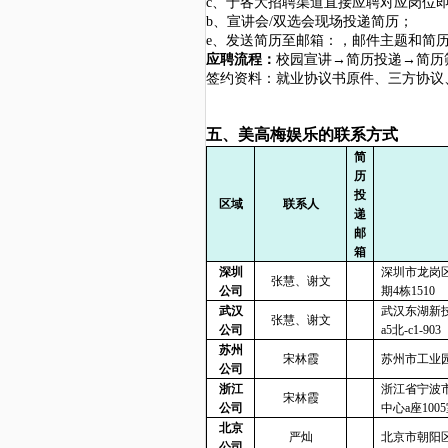
c、于各大招聘渠道直接应聘对应岗位即
b、宣讲会/双选会现场投递简历；
e、发送简历至邮箱：，邮件主题和简历命
应聘流程：
校园宣讲
→简历投递→简历
签约资料：就业协议书原件、三方协议
五、美高梅娱乐的联系方式
简
历
投
区域
联系人
递
邮
箱
深圳
深圳市龙岗
张慧、谢文
公司
期
4栋1510
武汉
武汉东湖新
张慧、谢文
公司
a5北-c1-903
苏州
宋林霞
苏州市工业
公司
浙江
浙江省宁波
宋林霞
公司
中心a座100
北京
严灿
北京市朝阳
公司