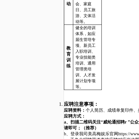
动
会、家庭
日、员工旅
游、文体活
动等。
健全的培训
体系，如应
届生管培专
项、新员工
教
入职培训、
育
专业技能类
训
培训、通用
练
管理类培
训、人才发
展计划专项
等。
应聘注意事项：
应聘资料：
个人简历、成绩单复印件、
应聘方式：
a、扫描二维码关注“威纶通招聘r ”
请即可；（推荐）
b、登录我司美高梅娱乐官网https://ww