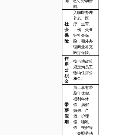
间
签订劳动合
同。
入职即办理
养老、医
社
疗、生育、
会
工伤、失业
保
等社会保
险
险，额外办
理商业补充
医疗保险。
住
按当地政策
房
规定为员工
公
缴纳住房公
积
积金。
金
员工享有带
薪年休假、
福利年休
带
假、病假、
薪
婚假、产
假
假、护理
期
假、哺乳
假、丧假等
（参照劳动