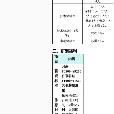
4人
合计：
12人
深圳：
3人；宁波：
技术储培生
2人；苏州：2人；
北京1人；青岛：2
人；上海：2人
技术储培生（客
武汉：
8人
服）
市场储培生
苏州：
1人
三、薪酬福利：
项
内容
目
月薪
薪
¥6500~¥9200
资
住宿补贴
标
¥1000~¥1500
其他薪酬激
准
励
按劳动法实
作
行标准工时
息
制，
5天8小
时
时
，入职即