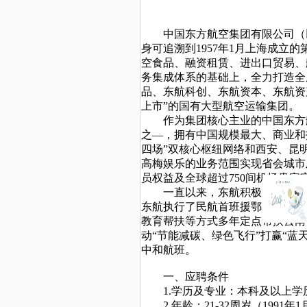
中国东方航空集团有限公司（
身可追溯到1957年1月上海成
空食品、融资租赁、进出口贸易、
务集成体系的基础上，全力打造全
品、东航科创、东航资本、东航资
上市”的国有大型航空运输集团。
作为集团核心主业的中国东方
之—，拥有中国规模最大、商业和
四场”双核心枢纽网络和西安、昆明
高梅娱乐的业务范围实现省会城市
员权益及全球超过750间机场贵宾
一直以来，东航积极履行社会
东航执行了民航首班援鄂、首班援
教育帮扶等方式多年定点帮扶云南
动“节能减碳、绿色飞行”打赢“蓝
中和航班。
一、应聘条件
1.学历及专业：本科及以上学
2.年龄：21-32周岁（1991年