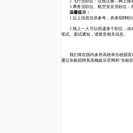
2.飞行员职位：在线注册—网上
3.乘务员职位、航空安全员职位
温馨提示：
1.以上信息仅供参考，具体招聘
2.线上一人可以投递多个职位，
笔试、面试通知，请留意相关信息。
我们将在国内多所高校举办校园宣
通过东航招聘美高梅娱乐官网和
“东航招