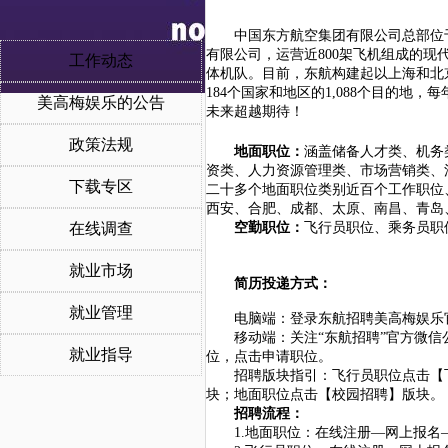
中国东方航空集团有限公司总部位
有限公司，运营近
800架飞机组成的
工作动态
体机队。目前，东航构建起以上海和北
184个国家和地区的1,088个目的地
美高梅娱乐的公告
未来超越期待！
政策法规
地面职位：
涵盖储备人才类、机务
资类、人力资源管理类、市场营销类、
下载专区
二十多个地面职位类别近百个工作职位
西安、合肥、成都、太原、南昌、青岛
在线调查
空勤职位：
飞行员职位、乘务员职
就业市场
简历投递方式：
就业管理
电脑端：登录东航招聘美高梅娱乐
移动端：关注
“东航招聘”官方微信
就业指导
位，点击申请职位。
招聘版块指引：
飞行员职位
点击【
块；地面职位点击【校园招聘】版块。
招聘流程：
1.地面职位：在线注册—网上报