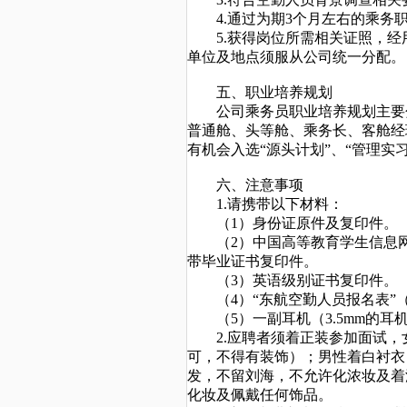
4.通过为期3个月左右的乘务
5.获得岗位所需相关证照，
单位及地点须服从公司统一分配。
五、职业培养规划
公司乘务员职业培养规划主要
普通舱、头等舱、乘务长、客舱经
有机会入选“源头计划”、“管理实
六、注意事项
1.请携带以下材料：
（
1）身份证原件及复印件。
（
2）
中国高等教育学生信息
带毕业证书复印件。
（
3）英语级别证书复印件。
（
4）“东航空勤人员报名表”
（
5）
一副耳机（
3.5mm的耳
2.应聘者须着正装参加面试
可，不得有装饰）；男性着白衬衣
发，不留刘海，不允许化浓妆及着
化妆及佩戴任何饰品。