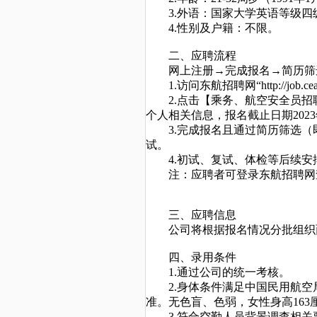
3.外语：国家大学英语等级四级
4.性别及户籍：不限。
二、应聘流程
网上注册
→完成报名→简历筛
1.访问东航招聘网“http://job.c
2.点击【乘务、航空安全员招
个人相关信息，报名截止日期2023年1
3.完成报名且通过简历筛选（
试。
4.
初试、
复试、体检等后续安
注：应聘者可登录东航招聘网
三、应聘信息
公司将根据报名情况分批组织
四、录用条件
1.通过公司的统一考核。
2.身体条件满足中国民用航空局
准。无色盲、色弱，女性身高163厘
3.符合空勤人员背景调查相关