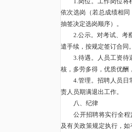
1.
岗
位
。
工作岗位将
依次选岗（若总成绩相同
抽签决定选岗顺序）。
2.
公示。对考试、考
遣手续，按规定签订合同
3.
待遇。
人员
工资
待
核，多劳多得，优质优酬
4.
管理。招聘人员日
责人员期满退出工作。
八、纪律
公开招聘将实行全程
及有关政策规定执行，如