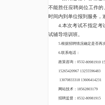
不能胜任应聘岗位工作的
时间内到单位报到服务，
4.
本次考试不指定考
试辅导培训班。
根据
招
聘情况确定是否再
5.
联系电话：
6.
0532-
政策咨询：
80981910 1
15265420967 13255596483
13070833318 13606414231
18562803179
网站技术：
招聘
监督：
0532-
80981915