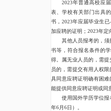
2023
年普通高校应届
表、学校有关部门出具
2023
书，
年应届毕业生已
2023
加应聘的证明；
年定
其他人员报考的，须
书等，符合报名条件的学
得。属无业人员的，需提
员的，需提交有用人权限
具同意应聘证明确有困难
能提供同意应聘证明
或同
使用国外学历学位报
6
6
年
月
日）。