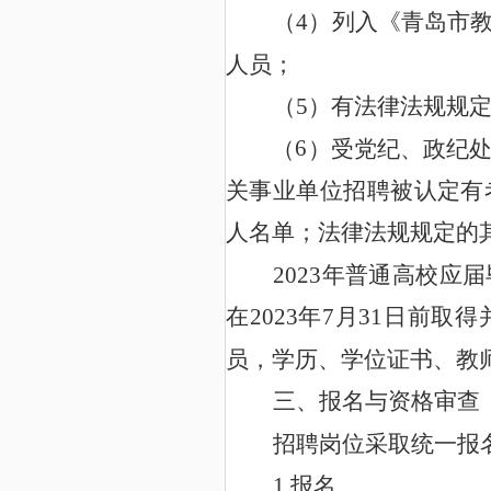
4
（
）列入《青岛市
人员；
5
（
）有法律法规规
6
（
）受党纪、政纪
关事业单位招聘被认定有
人名单；法律法规规定的
2023
年普通高校应届
2023
7
31
在
年
月
日前取得
员，学历、学位证书、教
三、报名与资格审查
招聘岗位采取统一报
1.
报名