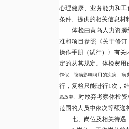
心理健康、业务能力和工
条件、提供的相关信息材
体检由黄岛人力资源
准和项目参照《关于修订
操作手册（试行）〉有关
定的从其规定。
体检费用
作假、隐瞒影响聘用的疾病、病
1
次，
行，复检只能进行
对放弃考察体检资
愿放弃。
范围的人员中依次等额递
七、
岗位
及相关待遇