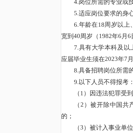
4.
岗位所需的专业或
5.
适应岗位要求的身
6.
18
年龄在
周岁以上
40
1982
6
6
宽到
周岁（
年
月
7.
具有大学本科及以
2023
7
应届毕业生须在
年
具备招聘岗位所需
8
.
9
.
以下人员不得报考
1
（
）因违法犯罪受
2
（
）被开除中国共
的；
3
（
）被计入事业单