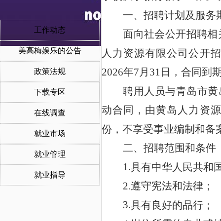
一、招聘
计划
及服务
工作动态
面向社会公开招聘
相
美高梅娱乐的公告
人力资源有限公司
公开
2026
31
7
年
月
日
，合同到
政策法规
聘用
人员
与
青岛市黄
下载专区
动合同，由黄岛人力资
在线调查
份，不享受事业编制和备
就业市场
二、招聘范围和条件
就业管理
1.
具有中华人民共和
就业指导
2.
遵守宪法和法律；
3.
具有良好的品行；