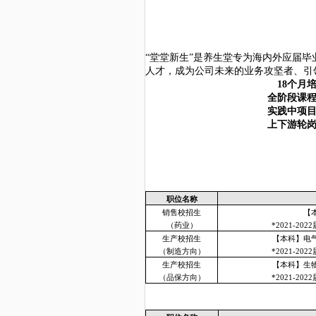
“堂堂新生”是养生堂专为海内外应届
人才，成为公司未来的业务攻坚者、引
1
8
个月
全阶段课
实践中项
上下游轮
职位名称
销售校招生
【
（药业）
*2021-2
生产校招生
【本科】电
（制造方向）
*2021-2
生产校招生
【本科】生
（品保方向）
*2021-2