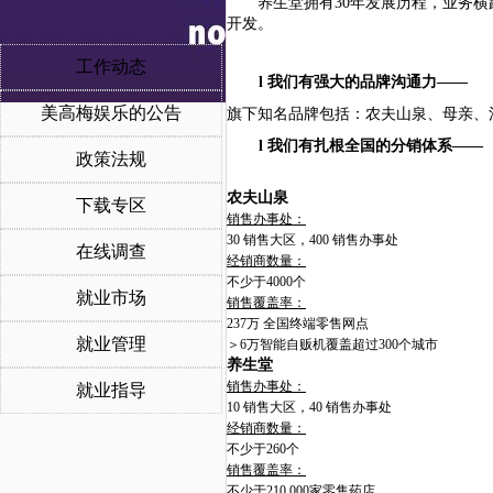
养生堂拥有
30年发展历程，业务
开发。
工作动态
l
我们有强大的品牌沟通力
——
美高梅娱乐的公告
旗下知名品牌包括：农夫山泉、母亲、
l
我们有扎根全国的分销体系
——
政策法规
农夫山泉
下载专区
销售办事处：
30
销售大区，
400
销售办事处
在线调查
经销商数量：
不少于
4000
个
就业市场
销售覆盖率：
237
万
全国终端零售网点
就业管理
＞
6
万智能自贩机覆盖超过
300
个城市
养生堂
销售办事处：
就业指导
10
销售大区，
40
销售办事处
经销商数量：
不少于
260
个
销售覆盖率：
不少于
210,000
家零售药店