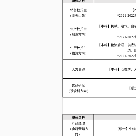
职位名称
销售校招生
【
（农夫山泉）
*2021-2
【本科】机械、电气、自
生产校招生
（制造方向）
*2021-2
【本科】物流管理、供应
生产校招生
统、
（物流方向）
*2021-2
人力资源
【本科】心理学、
饮品研发
【硕
（茶饮料方向）
职位名称
产品经理
（诊断营销方
【硕士】生物
向）