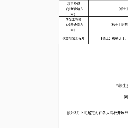
项目经理
（诊断营销方
【硕士
向）
研发工程师
（核酸诊断方
【硕士】医药
向）
仪器研发工程师
【硕士】机械设计、
“养生
网
预计
3
月上旬起定向在各大院校开展