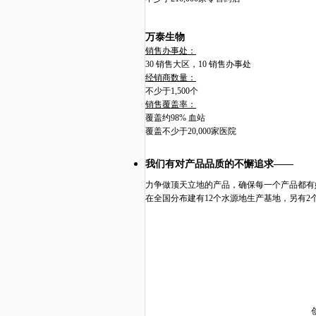
万泰生物
销售办事处：
30
销售大区，
10
销售办事处
经销商数量：
不少于
1,500
个
销售覆盖率：
覆盖约
98%
血站
覆盖不少于
20,000
家医院
我们有对产品品质的不懈追求
——
力争做顶天立地的产品，确保每一个产品都有
在全国分布建有
12
个水源地生产基地，另有
2