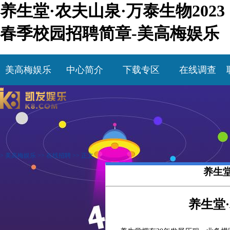
养生堂·农夫山泉·万泰生物2023
春季校园招聘简章-美高梅娱乐
美高梅娱乐
中心简介
下载专区
在线调查
>
美高梅娱乐
>>
在线招聘
>> 正文
养生堂
养生堂