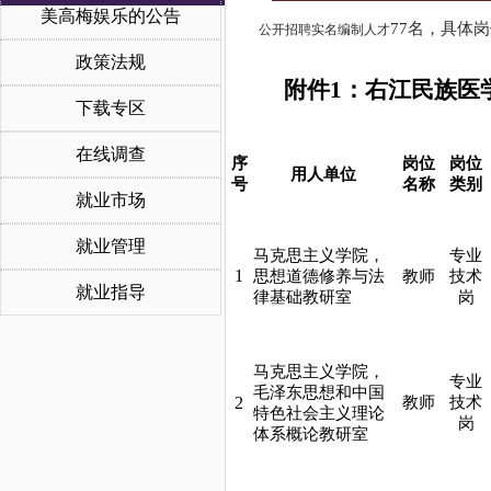
美高梅娱乐的公告
77名，具体
公开招聘实名编制人才
政策法规
附件1：右江民族医
下载专区
在线调查
序
岗位
岗位
用人单位
号
名称
类别
就业市场
就业管理
马克思主义学院，
专业
1
思想道德修养与法
教师
技术
就业指导
律基础教研室
岗
马克思主义学院，
专业
毛泽东思想和中国
2
教师
技术
特色社会主义理论
岗
体系概论教研室