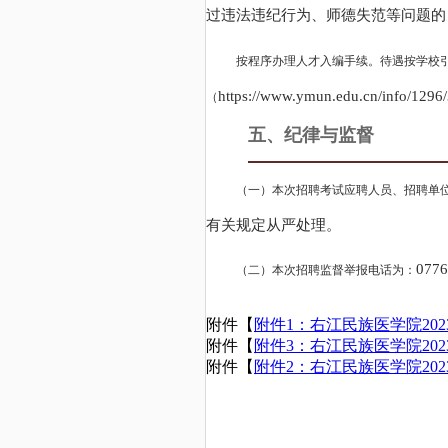
过违法违纪行为、师德失范等问题的
按程序办理人才入编手续。待遇按学校
https://www.ymun.edu.cn/info/12
（
五、纪律与监督
（一）本次招聘考试应聘人员、招聘单
有关规定从严处理。
07
（二）本次招聘监督举报电话为：
附件【
附件1：右江民族医学院202
附件【
附件3：右江民族医学院20
附件【
附件2：右江民族医学院20