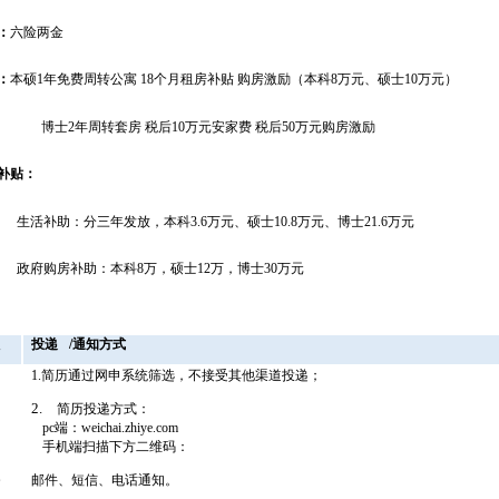
：
六险两金
：
本硕
1年免费周转公寓 18个月租房补贴 购房激励（本科8万元、硕士10万元）
博士
2年周转套房 税后10万元安家费 税后50万元购房激励
补贴：
生活补助：分三年发放，本科
3.6万元、硕士10.8万元、博士21.6万元
政府购房补助：本科
8万，硕士12万，博士30万元
投递
/通知方式
1.简历通过网申系统筛选，不接受其他渠道投递；
2.
简历投递方式：
pc端：weichai.zhiye.com
手机端扫描下方二维码：
邮件、短信、电话通知。