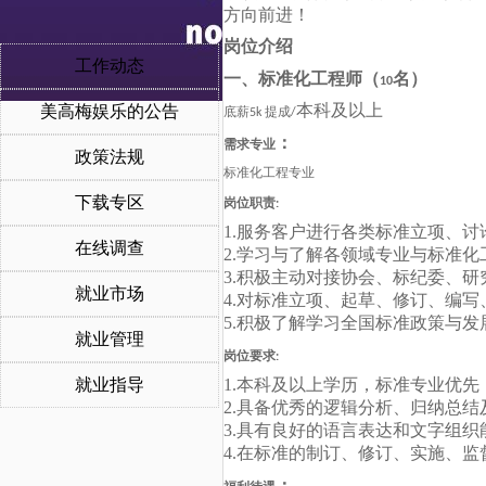
方向前进！
岗位介绍
工作动态
一、
标准化工程师
（
名
）
10
本科及以上
美高梅娱乐的公告
底薪5k 提成
/
：
需求专业
政策法规
标准化工程专业
下载专区
岗位职责
:
1.服务客户进行各类标准立项、
在线调查
2.学习与了解各领域专业与标准化
3.积极主动对接协会、标纪委、
就业市场
4.对标准立项、起草、修订、编
5.积极了解学习全国标准政策与
就业管理
岗位要求
:
就业指导
1.本科及以上学历，标准专业优先
2.具备优秀的逻辑分析、归纳总
3.具有良好的语言表达和文字组
4.在标准的制订、修订、实施、
：