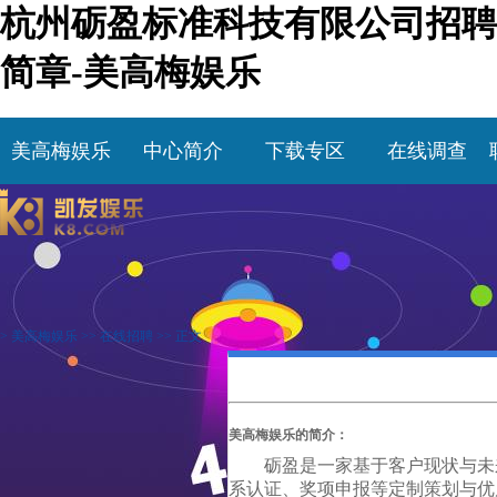
杭州砺盈标准科技有限公司招聘
简章-美高梅娱乐
美高梅娱乐
中心简介
下载专区
在线调查
>
美高梅娱乐
>>
在线招聘
>> 正文
美高梅娱乐的简介：
砺盈是一家基于客户现状与未
系认证、奖项申报等定制策划与优