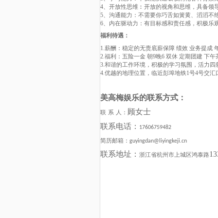
4、开放性思维︰开放的视角和思维，具备领导
5、沟通能力：不需要你巧舌如簧黄、滔滔不
6、内在驱动力：有目标感和责任感，积极乐
福利待遇
：
1.薪酬：稳定的无责底薪保障 绩效 业务提成 
2.福利：五险一金 朝9晚6 双休 定期团建 下
3.和谐的工作环境，积极的学习氛围，活力四
4.优越的地理位置，临近彭埠地铁1号4号交
美高梅娱乐的联系方式：
顾女士
联
系
人：
联系电话：
17606759482
简历邮箱：
guyingdan@liyingkeji.cn
联系地址：
1
浙江省杭州市上城区鸿泰路