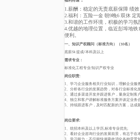
福利待遇
1.薪酬：稳定的无责底薪保障 绩效
2.福利：五险一金 朝9晚6 双休 
3.和谐的工作环境，积极的学习氛
4.优越的地理位置，临近彭埠地铁
便利。
一、
知识产权顾问（标准方向）
（
名
）
10
本科及以上
底薪5k 提成
/
需求专业
：
标准化工程专业/知识产权专业
岗位职责
:
1、学习企业服务相关行业知识，理解企业服
2、分析各行业的发展趋势，对各行业标准化
3、通过多渠道开发并跟进客户，量身定制客
4、独立和客户讲解标准服务方案并谈定业务
5、持续跟进客户，及时匹配新的方案，达成
岗位要求
:
1、统招本科及以上学历,标准专业优先;
2、看好企业咨询行业的发展前景，有志于在
3、学习能力：不仅能快速吸收消化各种背景