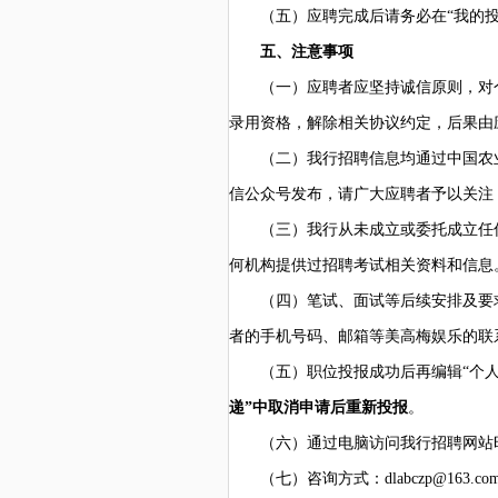
（五）应聘完成后请务必在
“我的
五、注意事项
（一）应聘者应坚持诚信原则，对
录用资格，解除相关协议约定，后果由
（二）我行招聘信息均通过中国农
信公众号发布，请广大应聘者予以关注
（三）我行从未成立或委托成立任
何机构提供过招聘考试相关资料和信息
（四）笔试、面试等后续安排及要
者的手机号码、邮箱等美高梅娱乐的联
（五）职位投报成功后再编辑
“个
递”中取消申请后重新投报
。
（六）通过电脑访问我行招聘网站
（七）咨询方式：
dlabczp@163.co