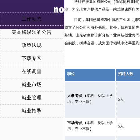
博科控股集团有限公司（简称博科集团
业，为全球客户提供产品及一站式健康医疗美
工作动态
目前，集团已建成
26个
博科产业园，
拥
成立了分公司
和海外仓库
。此外，博科集团先
美高梅娱乐的公告
基地
、
山东省生物诊断分析产业创新创业共同
会实践，拼搏奋进，成为医疗领域中浓墨重彩
政策法规
下载专区
在线调查
职位
招聘人数
就业市场
人事专员（
本科
及以上学
就业管理
5人
历，专业不限
）
就业指导
市场专员（
本科
及以上学
5人
历，专业不限
）