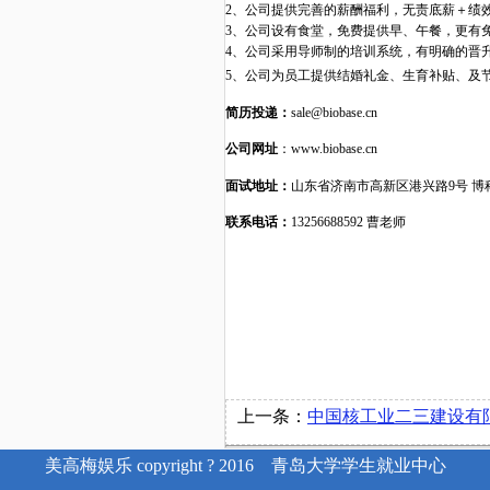
2、公司提供完善的薪酬福利，
无责底薪＋绩
3、
公司设有食堂，免费提供早、午餐，
更有
4
、公司
采用导师制
的培训系统，有明确的晋
5
、公司
为
员工提供结婚礼金、生育补贴、
及
简历投递：
sale
@biobase.cn
公司网址
：
www.biobase.cn
面试地址：
山东省济南市高新区港兴路
9号 
联系电话：
13256688592 曹老师
上一条：
中国核工业二三建设有限公司2023届
美高梅娱乐 copyright ? 2016 青岛大学学生就业中心