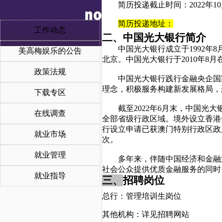
简历投递截止时间：
2022
简历投递地址：
工作动态
二、中国光大银行简介
中国光大银行成立于
1992
美高梅娱乐的公告
北京。中国光大银行于2010年8月
政策法规
中国光大银行践行金融央企国
理念，积极服务构建新发展格局，
下载专区
截至
2022年6月末，中国光
在线调查
全部省级行政区域。境外设立香港
行设立申请已获澳门特别行政区政府批
就业市场
次。
就业管理
多年来，伴随中国经济和金融
社会公众提供优质金融服务的同时
就业指导
三、
招聘岗位
总行：管理培训生岗位
其他机构：详见招聘网站