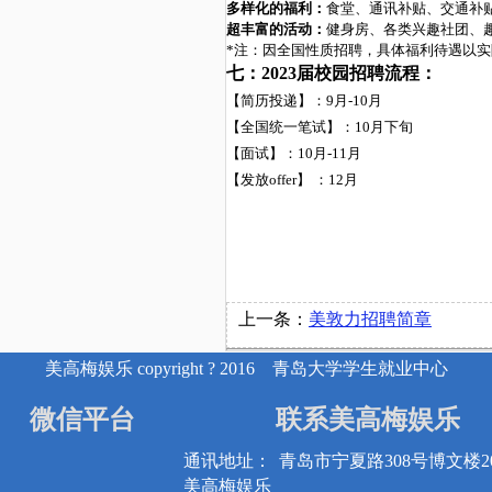
多样化的福利：
食堂
、
通讯补贴、交通补
超丰富的活动：
健身房
、
各类兴趣社团、
*注：因全国性质招聘，具体福利待遇以
七：
202
3
届校园招聘流程
：
【简历投递】：
9
月
-
10
月
【全国统一笔试】：
1
0
月下旬
【面试】：
10
月
-
11
月
【发放
offer】 ：
12
月
上一条：
美敦力招聘简章
美高梅娱乐 copyright ? 2016 青岛大学学生就业中心
微信平台
联系美高梅娱乐
通讯地址：
青岛市宁夏路308号博文楼20
美高梅娱乐