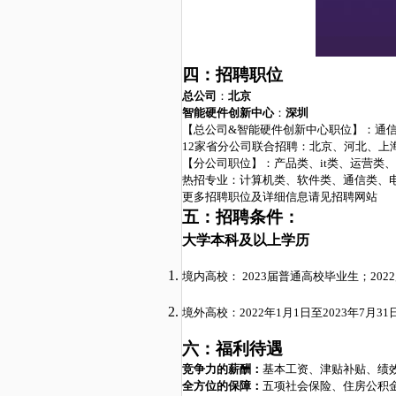
四：招聘职位
总公司
：
北京
智能硬件创新中心
：
深圳
【总公司
&智能硬件创新中心职位】：通
1
2
家省分公司联合招聘：北京、河北、上
【分公司职位】：产品类、
it类、运营类
热招专业：计算机类、软件类、通信类、
更多招聘职位及详细信息请见招聘网站
五：
招聘条件
：
大学
本科及以上学历
境内高校：
2
023
届普通高校毕业生；
2
022
境外高校：
2
022
年
1月1日至2
023
年
7月3
1
六：福利待遇
竞争力的薪酬：
基本工资、津贴补贴、绩
全方位的保障：
五项社会保险、住房公积