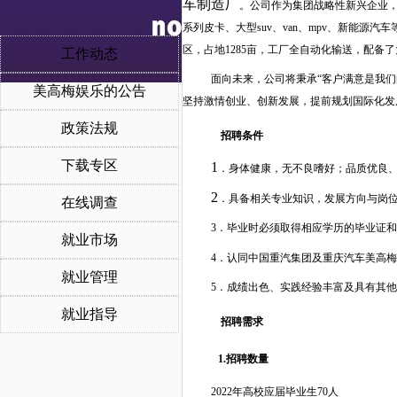
车制造厂
。公司作为集团战略性新兴企业
系列皮卡、大型
suv、van、mpv、新能
区，占地1285亩，工厂全自动化输送，配备
工作动态
面向未来，公司将秉承
“客户满意是我
美高梅娱乐的公告
坚持激情创业、创新发展，提前规划国际化发
政策法规
招聘条件
下载专区
1
．
身体健康，无不良嗜好；品质优良
2
．
具备相关专业知识，发展方向与岗
在线调查
3
．
毕业时必须取得相应学历的毕业证和
就业市场
4
．
认同中国重汽集团及重庆汽车美高梅
就业管理
5
．
成绩出色、实践经验丰富及具有其他
就业指导
招聘需求
1.招聘数量
2022年高校应届毕业生
70
人