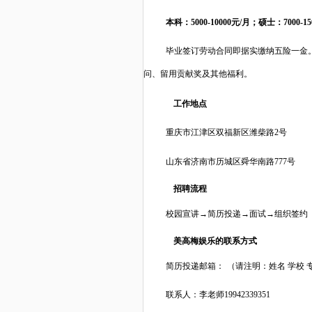
本科：
50
0
0-10000元/月；硕士：7000-15
毕业签订劳动合同即据实缴纳五险一金
问、留用贡献奖及其他福利。
工作地点
重庆市江津区双福新区潍柴路
2号
山东省济南市历城区舜华南路
777号
招聘流程
校园宣讲
→简历投递→面试→组织签约
美高梅娱乐的联系方式
简历投递邮箱
：
（请注明：姓名
学校 
联系人：李老师
19942339351