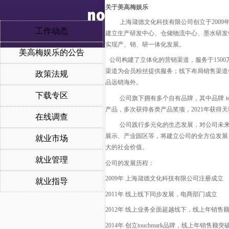
关于美高梅娱乐
上海箴德文化科技有限公司创立于
20
工作动态
建立生产研发中心、仓储物流中心、墨水研发
实现产、销、研一体化发展。
美高梅娱乐的公告
公司构建了立体化的营销渠道，服务于
15
渠道为会员粉丝提供服务；线下布局销售渠道
政策法规
品远销海外。
下载专区
公司旗下拥有多个自有品牌，其中品牌
t
产品，多次获得各类产品奖项，
2021年获得
在线调查
公司践行多元化的生态发展，对公司未
展示、产业园区等，将建立公司的全方位发展
就业市场
大的社会价值。
就业管理
公司的发展历程：
2009年 上海箴德文化科技有限公司注册成立
就业指导
2011年 线上线下同步发展，电商部门成立
2012年 线上业务全面超越线下，线上年销售额
2014年 创立touchmark品牌，线上年销售额突破