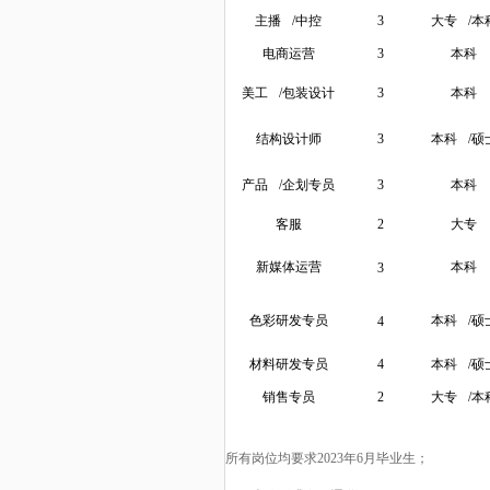
主播
/中控
3
大专
/本
电商运营
3
本科
美工
/包装设计
3
本科
结构设计师
3
本科
/硕
产品
/企划专员
3
本科
客服
2
大专
新媒体运营
本科
3
色彩研发专员
本科
/硕
4
材料研发专员
4
本科
/硕
销售专员
2
大专
/本
所有岗位均要求
2023年6月毕业生
；