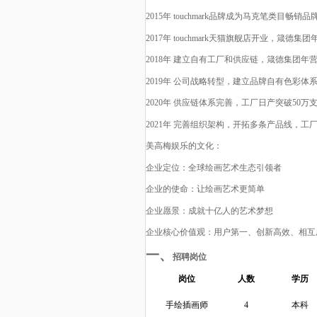
2015年 touchmark品牌成为马克笔
类目畅销品
2017年 touchmark天猫旗舰店开业，
箴德集团
2018年 建立自有工厂和供应链，
箴德集团
年
2019年 公司战略转型，建立品牌自有色彩体
2020年 供应链体系完善，工厂日产突破50万
2021年 完善组织架构，开拓多条产品线，工
美高梅娱乐的文化
：
企业定位：全球绘画艺术生态引领者
企业的使命：让绘画艺术更简单
企业愿景：成就十亿人的艺术梦想
企业核心价值观：用户第一、创新高效、相互
一、
招聘岗位
岗位
人数
学历
手绘插画师
4
本科