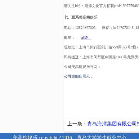
请关注
站：
箴德文化官方招聘
(uid:15077594
b
七、联系美高梅娱乐
电话：
微信：
13524897303
lxl347070145 1
邮箱：
xll@
现地址：上海市闵行区剑川路
弄
号
楼
953
322
2
2
即将搬迁：上海市闵行区剑川路
号龙湖天
1000
公司美高梅娱乐官网：
公司旗舰店展示：
上一条：
青岛海湾集团有限公司
美高梅娱乐 copyright ? 2016 青岛大学学生就业中心