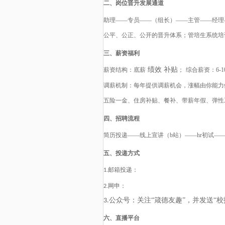
二、岗位晋升发展通道
助理
——专员——（组长）——主管——经理
公平、公正、公开
的
晋升体系
；
管培生系统培
三、薪资福利
绩效 补贴
薪资结构：底薪
；
综合薪资：
6-
1
调薪机制：每年提供调薪机会，涨幅由你能力
五险一金、住房补贴、餐补、带薪年假、弹性
四、招聘流程
简历投递
——线上宣讲（b站）——hr初试—
五、投递方式
邮箱投递：
1.
网申：
2.
公众号：关注“箴德友趣”，并发送“校
3.
六、直播平台