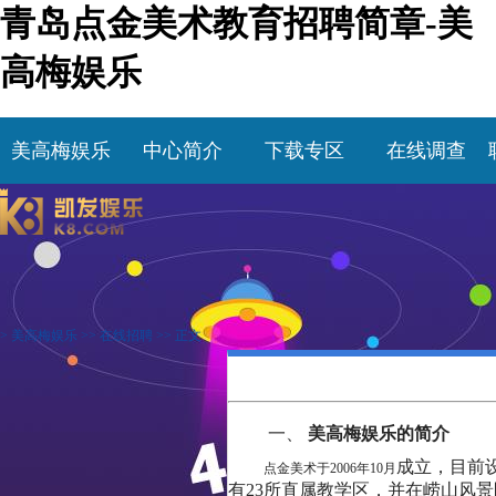
青岛点金美术教育招聘简章-美
高梅娱乐
美高梅娱乐
中心简介
下载专区
在线调查
>
美高梅娱乐
>>
在线招聘
>> 正文
一、
美高梅娱乐的简介
成立
，
目前
点金美术于
2006年10月
有
23所
直属教学区，并在崂山风景