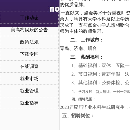
的优质品牌。
一直以来，点金美术十分重视师
工作动态
余人
，均具有大学本科及以上学历
形成了一支与点金办学思想相吻合
美高梅娱乐的公告
师为主体的教师集群。
二、
工作城市：
政策法规
青岛、济南、烟台
下载专区
三、
薪酬福利：
1
、
基础福利：
双休、
五险一
在线调查
2
、
节日福利：带薪年假、法
就业市场
3
、
其他福利：公费体检、公
就业管理
4
、
学习发展：新人培训、一对一带
四
、招聘范围
：
就业指导
20
23
届应届毕业本科生或研究生，
五、
招聘岗位：