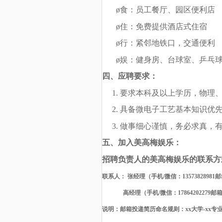
ø
食：员工餐厅、园区便利店
ø
住：免费提供酒店式住宿
ø
行：紧邻地铁口，交通便利
ø
娱：健身房、台球室、乒乓
四、应聘
要求
：
1. 要求本科及以上学历，物理
2. 具备微电子工艺基本知识优
3. 做事细心谨慎，务必求真，
五、加入美高梅娱乐
：
招聘负责人的美高梅娱乐的联系方
联系人：
张经理（手机
/微信：13573828981
邮
高经理
（手机/微信：17864202279邮
说明：邮箱投递简历命名规则：
xx大学-xx专