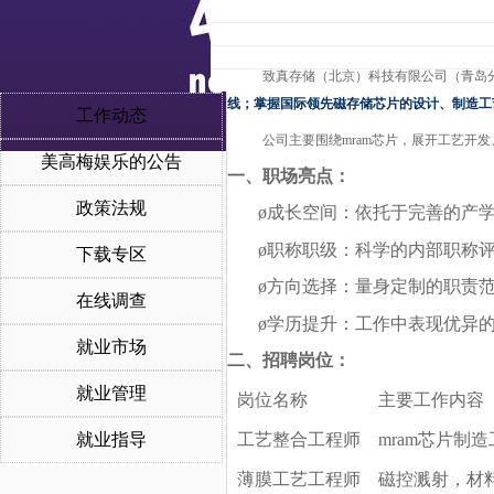
致真存储（北京）科技有限公司（青岛
线；掌握国际领先磁存储芯片的设计、制造工
工作动态
公司主要围绕
mram芯片，展开工艺
美高梅娱乐的公告
一、职场亮点：
政策法规
ø
成长空间：依托于完善的产
ø
职称职级：科学的内部职称
下载专区
ø
方向选择：量身定制的职责
在线调查
ø
学历提升：工作中表现优异
就业市场
二、招聘岗位：
就业管理
岗位名称
主要工作内容
工艺整合工程师
mram芯片制
就业指导
薄膜工艺工程师
磁控溅射，材