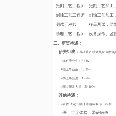
光刻工艺工程师
光刻工艺加工
刻蚀工艺工程师
刻蚀工艺加工
测试工程师
样品测试，结
助理工艺工程师
设备操作、监
三、薪资待遇：
薪资组成
：
基础薪资
绩效奖金 期权奖
ø
本科毕业生：
7-14w
ø
硕士毕业生：
12-20w
ø
博士毕业生：
30-50w
ø
顶尖研发人员：
50-100w
其他
待遇
：
ø
双休
法定节假日 带薪年假 节日福利
ø
医：年度体检、带薪病假