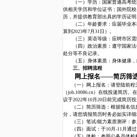
（一）学历：国家普通高考统
供相关学历和学位证书；国外院校毕
历，并提供教育部出具的学历证明
（二）年龄要求：应届毕业本
算到2023年7月3
1
日）。
（三）英语等级：应聘
市区需
（四）政治素质：遵守国家法
处分等
不良记录。
（五）身体素质：身体健康，
三、
招聘流程
网上报名——简历筛
（一）网上报名：
请登陆
前程
（
j
ob.10086.cn）
在线投递简历。
议于2022年10月20日前完成简历
（二）简历筛选：根据报名信
分，请您填报简历时务必如实详细
（三）笔试/能力素质测评：
（四）面试：于10月-11月
（五）体检：参照公务员体检