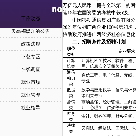
万亿元人民币，拥有全球第一的网
续
16
年在国资委的考核中获a级。
工作动态
中国移动通信集团广西有限公
2021年位列广西企业100强第
美高梅娱乐的公告
协助政府推进广西经济社会信息化
二、招聘条件及招聘计划
政策法规
职位
专业要求
类别
下载专区
计算
计算机科学技术、软件工程
机类
网、信息安全等相关专业
在线调查
通信
通信工程、电子信息、无线
动力
专业
就业市场
类
数据
数学与应用数学、信息与计
就业管理
类
等相关专业
营销
市场营销、经济管理、工商管
就业指导
类
计、心理学、传媒等相关专
财务
审计、财务管理、财务分析
类
法律
民商法、经济法、国际法、
类