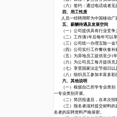
（六）签约：通过电话或者见
四、用工性质
人员一经聘用即为中国移动广
五、薪酬待遇及发展空间
（一）公司提供具有行业竞争
（二）工作满1年后每年可以
（三）公司统一办理五险一金
（四）
公司实行工作餐伙食补
（五）为异地员工提供至少1
（六）
为公司员工每月提供
充
（七）享受国家法定节假日以及
（八）组织员工参加
丰富多彩
六、其他说明
（一）根据自己所学专业类别
一专业类别开展。
（二）简历投递后，在本次招
（三）报名者须对提交材料的
名者的应聘资料严格保密。