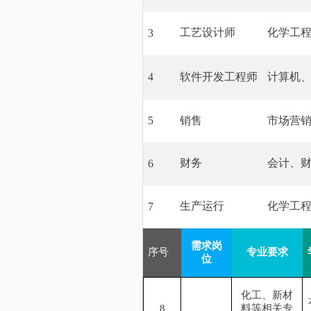
工艺设计师
化学工
3
4
软件开发工程师
计算机
5
销售
市场营
财务
会计、
6
生产运行
化学工
7
需求岗
序号
专业要求
位
化工、新材
8
料等相关专