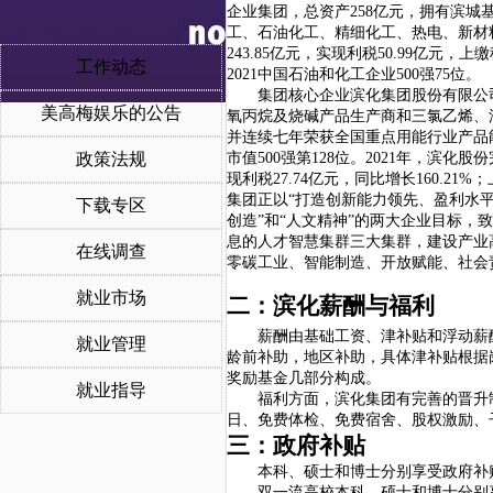
企业集团，总资产258亿元，拥有滨
工、石油化工、精细化工、热电、新材料
243.85亿元，实现利税50.99亿元，上
工作动态
2021中国石油和化工企业500强75位。
集团核心企业滨化集团股份有限公
美高梅娱乐的公告
氧丙烷及烧碱产品生产商和三氯乙烯、油
并连续七年荣获全国重点用能行业产品能效
政策法规
市值500强第128位。2021年，滨化股份
现利税27.74亿元，同比增长160.21
集团正以
“打造创新能力领先、盈利水
下载专区
创造”和“人文精神”的两大企业目标
息的人才智慧集群三大集群，建设产业
在线调查
零碳工业、智能制造、开放赋能、社会
就业市场
二：滨化薪酬与福利
薪酬由基础工资、津补贴和浮动薪
就业管理
龄前补助，地区补助，具体津补贴根据
奖励基金几部分构成。
就业指导
福利方面，滨化集团有完善的晋升
日、免费体检、免费宿舍、股权激励、
三：
政府补贴
本科、硕士和博士分别享受政府补
双一流高校本科、硕士和博士分别